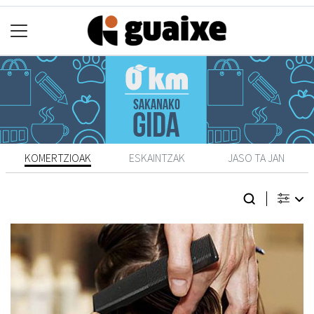
KOMERTZIOAK
ESKAINTZAK
JASO TA JAN