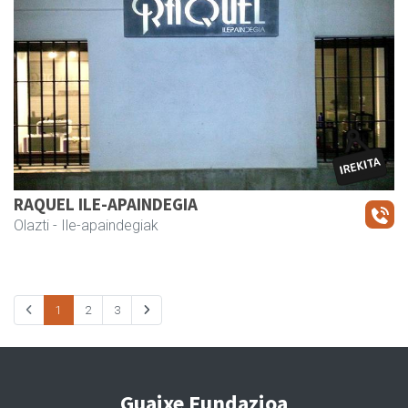
RAQUEL ILE-APAINDEGIA
Olazti
- Ile-apaindegiak
1
2
3
Guaixe Fundazioa