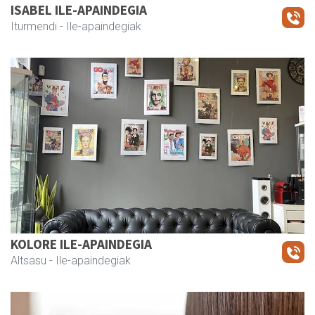
ISABEL ILE-APAINDEGIA
Iturmendi
- Ile-apaindegiak
KOLORE ILE-APAINDEGIA
Altsasu
- Ile-apaindegiak