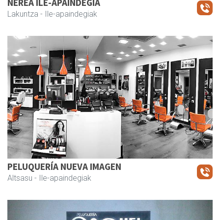
NEREA ILE-APAINDEGIA
Lakuntza
- Ile-apaindegiak
PELUQUERÍA NUEVA IMAGEN
Altsasu
- Ile-apaindegiak