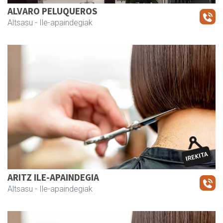
ALVARO PELUQUEROS
Altsasu
- Ile-apaindegiak
ARITZ ILE-APAINDEGIA
Altsasu
- Ile-apaindegiak