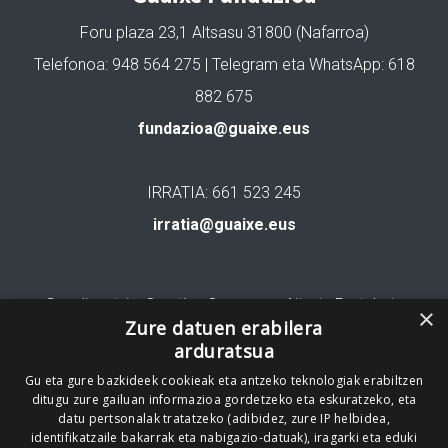
Foru plaza 23,1 Altsasu 31800 (Nafarroa)
Telefonoa: 948 564 275 | Telegram eta WhatsApp: 618
882 675
fundazioa@guaixe.eus
IRRATIA: 661 523 245
irratia@guaixe.eus
Gure lizentzia
: Creative Commons Aitortu Partekatu
×
Zure datuen erabilera
arduratsua
Codesyntaxek garatua
Gu eta gure bazkideek cookieak eta antzeko teknologiak erabiltzen
ditugu zure gailuan informazioa gordetzeko eta eskuratzeko, eta
datu pertsonalak tratatzeko (adibidez, zure IP helbidea,
identifikatzaile bakarrak eta nabigazio-datuak), iragarki eta eduki