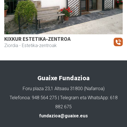
KIXKUR ESTETIKA-ZENTROA
Ziordia
- Estetika-zentroak
Guaixe Fundazioa
Foru plaza 23,1 Altsasu 31800 (Nafarroa)
Telefonoa: 948 564 275 | Telegram eta WhatsApp: 618
882 675
fundazioa@guaixe.eus