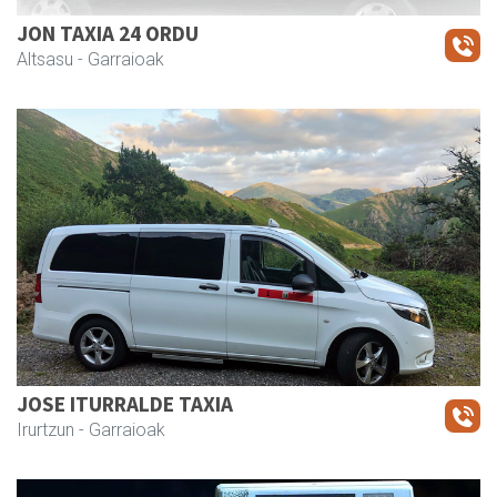
JON TAXIA 24 ORDU
Altsasu
- Garraioak
JOSE ITURRALDE TAXIA
Irurtzun
- Garraioak