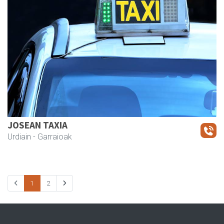
JOSEAN TAXIA
Urdiain
- Garraioak
1
2