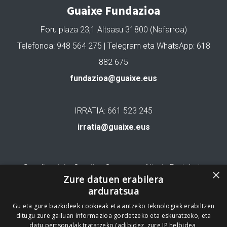
Guaixe Fundazioa
Foru plaza 23,1 Altsasu 31800 (Nafarroa)
Telefonoa: 948 564 275 | Telegram eta WhatsApp: 618
882 675
fundazioa@guaixe.eus
IRRATIA: 661 523 245
irratia@guaixe.eus
Gure lizentzia
: Creative Commons Aitortu Partekatu
×
Zure datuen erabilera
arduratsua
Codesyntaxek garatua
Gu eta gure bazkideek cookieak eta antzeko teknologiak erabiltzen
ditugu zure gailuan informazioa gordetzeko eta eskuratzeko, eta
datu pertsonalak tratatzeko (adibidez, zure IP helbidea,