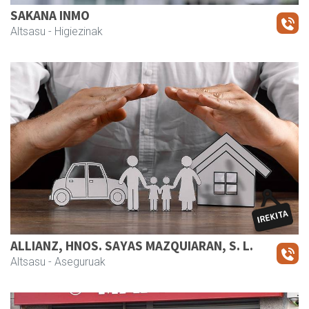
SAKANA INMO
Altsasu
- Higiezinak
ALLIANZ, HNOS. SAYAS MAZQUIARAN, S. L.
Altsasu
- Aseguruak