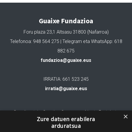
Guaixe Fundazioa
Foru plaza 23,1 Altsasu 31800 (Nafarroa)
Telefonoa: 948 564 275 | Telegram eta WhatsApp: 618
882 675
fundazioa@guaixe.eus
IRRATIA: 661 523 245
irratia@guaixe.eus
Gure lizentzia
: Creative Commons Aitortu Partekatu
×
Zure datuen erabilera
arduratsua
Codesyntaxek garatua