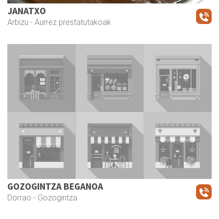
JANATXO
Arbizu
- Aurrez prestatutakoak
GOZOGINTZA BEGANOA
Dorrao
- Gozogintza