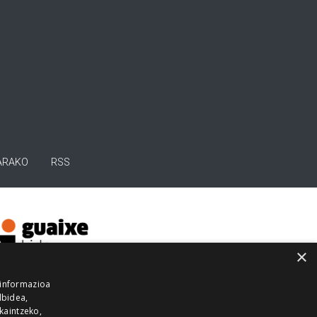
ARAKO
RSS
×
 informazioa
lbidea,
skaintzeko,