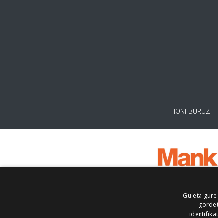
HONI BURUZ
Gu eta gure
gordet
identifika