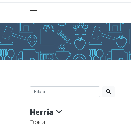
Herria
Olazti