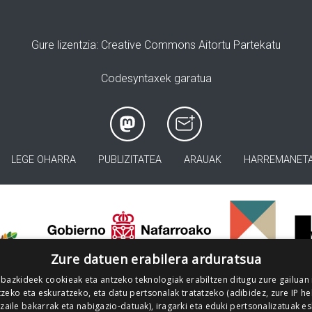
Gure lizentzia
: Creative Commons Aitortu Partekatu
Codesyntaxek garatua
LEGE OHARRA
PUBLIZITATEA
ARAUAK
HARREMANET
>
Zure datuen erabilera arduratsua
 bazkideek cookieak eta antzeko teknologiak erabiltzen ditugu zure gailuan
zeko eta eskuratzeko, eta datu pertsonalak tratatzeko (adibidez, zure IP he
tzaile bakarrak eta nabigazio-datuak), iragarki eta eduki pertsonalizatuak e