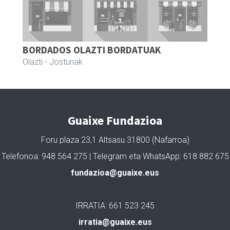
BORDADOS OLAZTI BORDATUAK
Olazti
- Jostunak
Guaixe Fundazioa
Foru plaza 23,1 Altsasu 31800 (Nafarroa)
Telefonoa: 948 564 275 | Telegram eta WhatsApp: 618 882 675
fundazioa@guaixe.eus
IRRATIA: 661 523 245
irratia@guaixe.eus