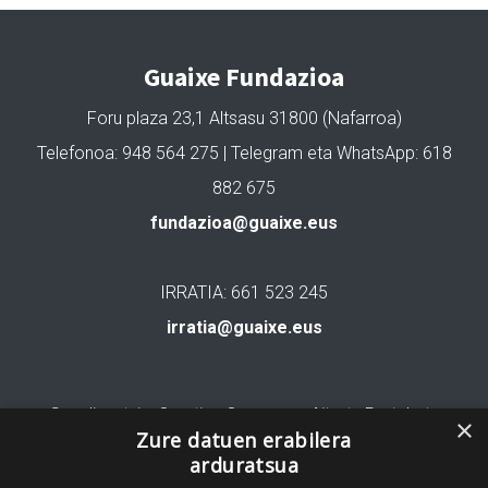
Guaixe Fundazioa
Foru plaza 23,1 Altsasu 31800 (Nafarroa)
Telefonoa: 948 564 275 | Telegram eta WhatsApp: 618
882 675
fundazioa@guaixe.eus
IRRATIA: 661 523 245
irratia@guaixe.eus
Gure lizentzia
: Creative Commons Aitortu Partekatu
×
Zure datuen erabilera
arduratsua
Codesyntaxek garatua