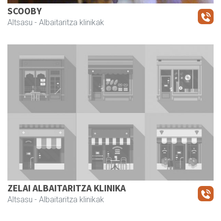
SCOOBY
Altsasu
- Albaitaritza klinikak
ZELAI ALBAITARITZA KLINIKA
Altsasu
- Albaitaritza klinikak