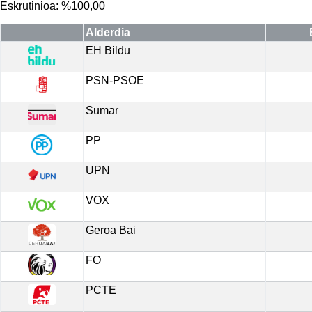
Eskrutinioa: %100,00
Alderdia
EH Bildu
PSN-PSOE
Sumar
PP
UPN
VOX
Geroa Bai
FO
PCTE