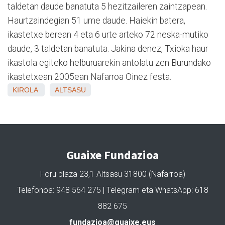
taldetan daude banatuta 5 hezitzaileren zaintzapean.
Haurtzaindegian 51 ume daude. Haiekin batera,
ikastetxe berean 4 eta 6 urte arteko 72 neska-mutiko
daude, 3 taldetan banatuta. Jakina denez, Txioka haur
ikastola egiteko helburuarekin antolatu zen Burundako
ikastetxean 2005ean Nafarroa Oinez festa.
KIROLA
ALTSASU
Guaixe Fundazioa
Foru plaza 23,1 Altsasu 31800 (Nafarroa)
Telefonoa: 948 564 275 | Telegram eta WhatsApp: 618
882 675
fundazioa@guaixe.eus