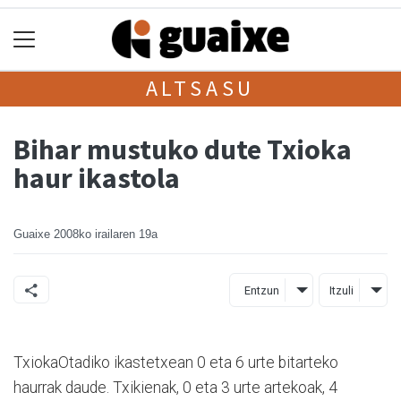
ALTSASU
Bihar mustuko dute Txioka
haur ikastola
Guaixe
2008ko irailaren 19a
Entzun
Itzuli
TxiokaOtadiko ikastetxean 0 eta 6 urte bitarteko
haurrak daude. Txikienak, 0 eta 3 urte artekoak, 4