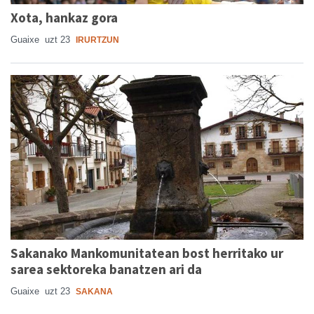
Xota, hankaz gora
Guaixe
uzt 23
IRURTZUN
Sakanako Mankomunitatean bost herritako ur
sarea sektoreka banatzen ari da
Guaixe
uzt 23
SAKANA