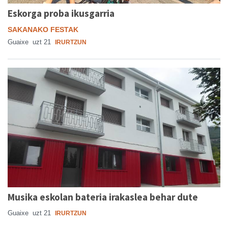
Eskorga proba ikusgarria
SAKANAKO FESTAK
Guaixe
uzt 21
IRURTZUN
Musika eskolan bateria irakaslea behar dute
Guaixe
uzt 21
IRURTZUN