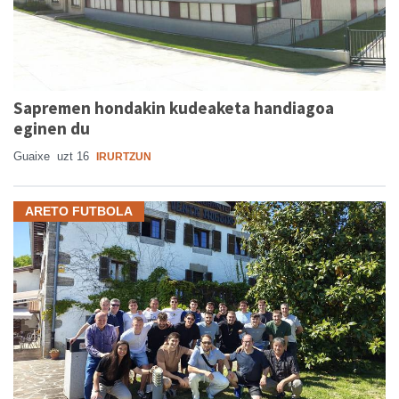
Sapremen hondakin kudeaketa handiagoa
eginen du
Guaixe
uzt 16
IRURTZUN
ARETO FUTBOLA