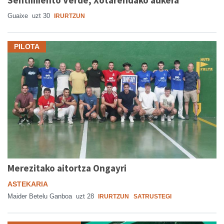
Sentimiento Verde, Xotarendako aukera
Guaixe
uzt 30
IRURTZUN
PILOTA
Merezitako aitortza Ongayri
ASTEKARIA
Maider Betelu Ganboa
uzt 28
IRURTZUN
SATRUSTEGI