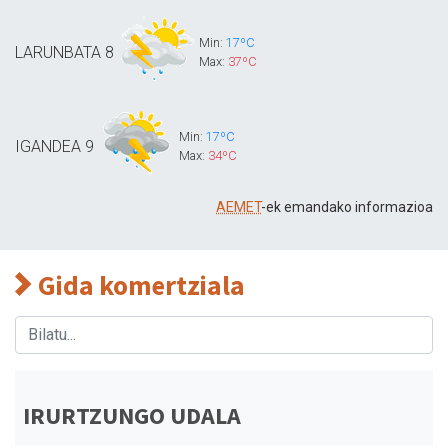
Min:
17ºC
LARUNBATA
8
Max:
37ºC
Min:
17ºC
IGANDEA
9
Max:
34ºC
AEMET
-ek emandako informazioa
Gida komertziala
IRURTZUNGO UDALA