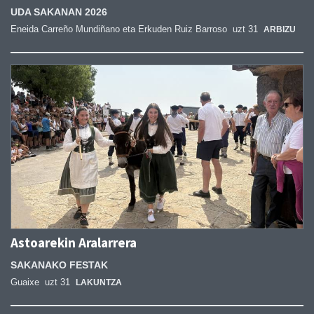
UDA SAKANAN 2026
Eneida Carreño Mundiñano eta Erkuden Ruiz Barroso
uzt 31
ARBIZU
Astoarekin Aralarrera
SAKANAKO FESTAK
Guaixe
uzt 31
LAKUNTZA