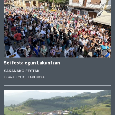
Sei festa egun Lakuntzan
SAKANAKO FESTAK
Guaixe
uzt 31
LAKUNTZA