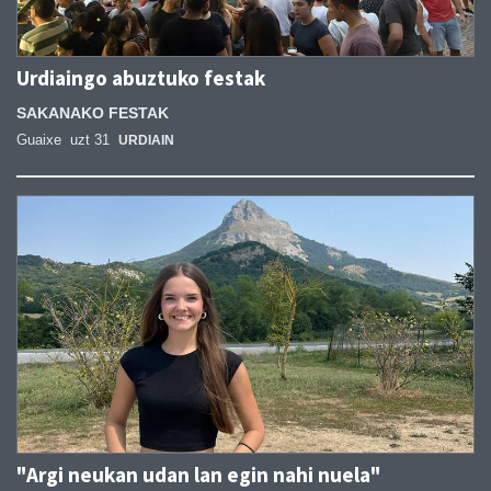
Urdiaingo abuztuko festak
SAKANAKO FESTAK
Guaixe
uzt 31
URDIAIN
"Argi neukan udan lan egin nahi nuela"