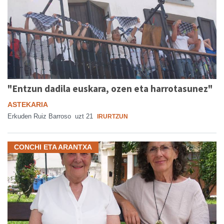
"Entzun dadila euskara, ozen eta harrotasunez"
ASTEKARIA
Erkuden Ruiz Barroso
uzt 21
IRURTZUN
CONCHI ETA ARANTXA