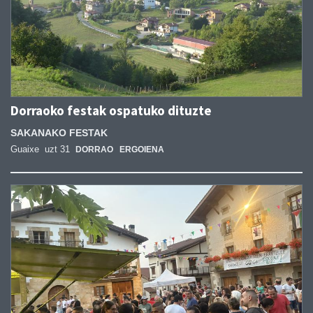
Dorraoko festak ospatuko dituzte
SAKANAKO FESTAK
Guaixe
uzt 31
DORRAO
ERGOIENA