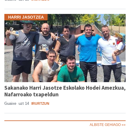
HARRI JASOTZEA
Sakanako Harri Jasotze Eskolako Hodei Amezkua,
Nafarroako txapeldun
Guaixe
uzt 14
IRURTZUN
ALBISTE GEHIAGO »»