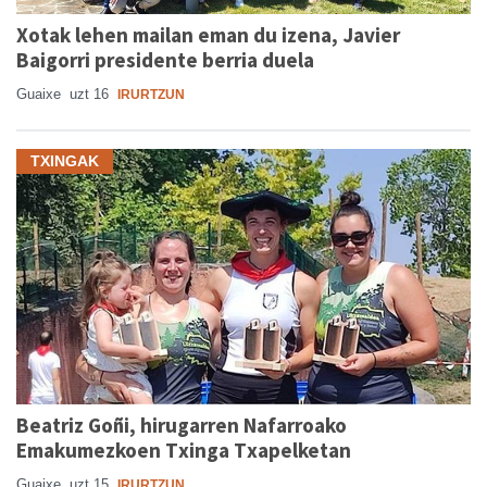
Xotak lehen mailan eman du izena, Javier
Baigorri presidente berria duela
Guaixe
uzt 16
IRURTZUN
TXINGAK
Beatriz Goñi, hirugarren Nafarroako
Emakumezkoen Txinga Txapelketan
Guaixe
uzt 15
IRURTZUN