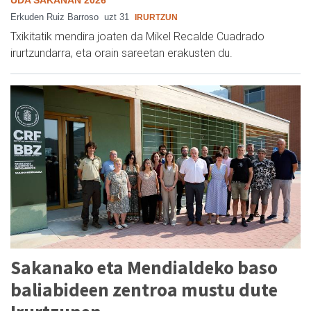
UDA SAKANAN 2026
Erkuden Ruiz Barroso
uzt 31
IRURTZUN
Txikitatik mendira joaten da Mikel Recalde Cuadrado
irurtzundarra, eta orain sareetan erakusten du.
Sakanako eta Mendialdeko baso
baliabideen zentroa mustu dute