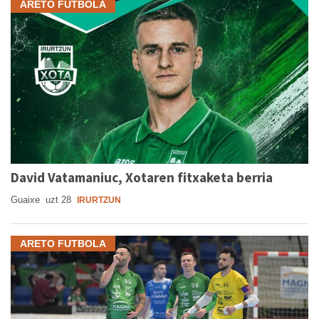
ARETO FUTBOLA
David Vatamaniuc, Xotaren fitxaketa berria
Guaixe
uzt 28
IRURTZUN
ARETO FUTBOLA