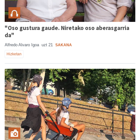
"Oso gustura gaude. Niretako oso aberasgarria
da"
Alfredo Alvaro Igoa
uzt 21
SAKANA
Hizketan