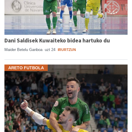
Dani Saldisek Kuwaiteko bidea hartuko du
Maider Betelu Ganboa
uzt 24
IRURTZUN
ARETO FUTBOLA