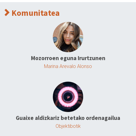
Komunitatea
Mozorroen eguna Irurtzunen
Marina Arevalo Alonso
Guaixe aldizkariz betetako ordenagailua
Objektibotik