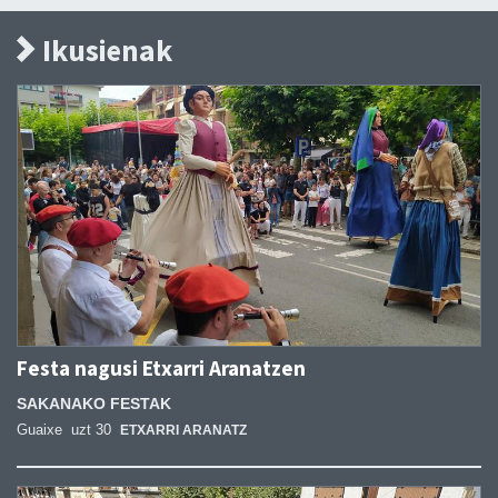
Ikusienak
Festa nagusi Etxarri Aranatzen
SAKANAKO FESTAK
Guaixe
uzt 30
ETXARRI ARANATZ