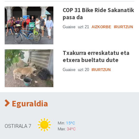
COP 31 Bike Ride Sakanatik
pasa da
Guaixe
uzt 21
AIZKORBE
IRURTZUN
Txakurra erreskatatu eta
etxera bueltatu dute
Guaixe
uzt 20
IRURTZUN
Eguraldia
Min:
15ºC
OSTIRALA
7
Max:
34ºC