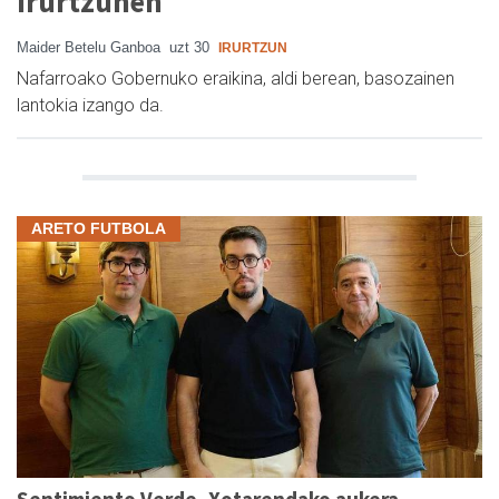
Irurtzunen
Maider Betelu Ganboa
uzt 30
IRURTZUN
Nafarroako Gobernuko eraikina, aldi berean, basozainen
lantokia izango da.
ARETO FUTBOLA