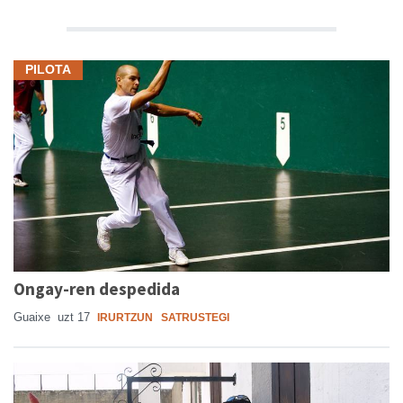
PILOTA
Ongay-ren despedida
Guaixe
uzt 17
IRURTZUN
SATRUSTEGI