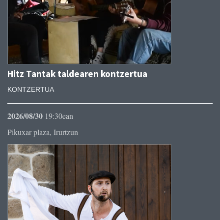
Hitz Tantak taldearen kontzertua
KONTZERTUA
2026/08/30
19:30ean
Pikuxar plaza, Irurtzun