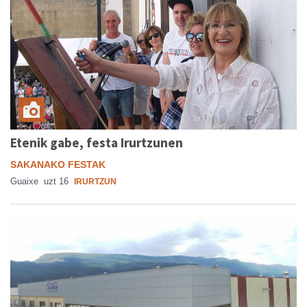
Etenik gabe, festa Irurtzunen
SAKANAKO FESTAK
Guaixe
uzt 16
IRURTZUN