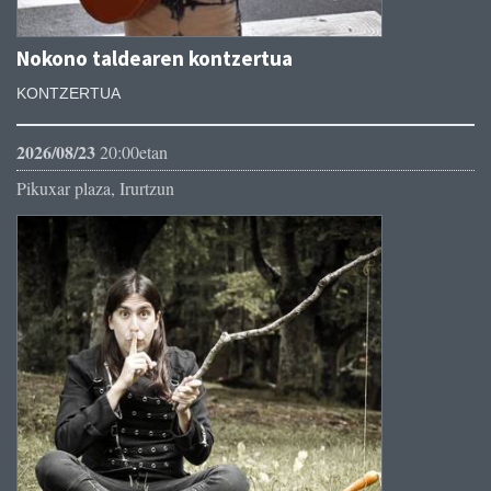
Nokono taldearen kontzertua
KONTZERTUA
2026/08/23
20:00etan
Pikuxar plaza, Irurtzun