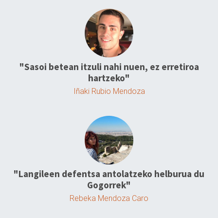
"Sasoi betean itzuli nahi nuen, ez erretiroa
hartzeko"
Iñaki Rubio Mendoza
"Langileen defentsa antolatzeko helburua du
Gogorrek"
Rebeka Mendoza Caro