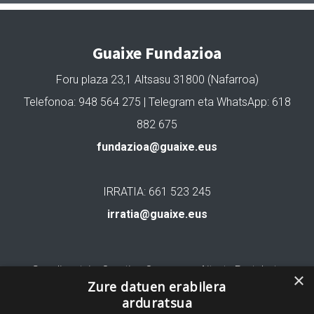
Guaixe Fundazioa
Foru plaza 23,1 Altsasu 31800 (Nafarroa)
Telefonoa: 948 564 275 | Telegram eta WhatsApp: 618
882 675
fundazioa@guaixe.eus
IRRATIA: 661 523 245
irratia@guaixe.eus
Gure lizentzia
: Creative Commons Aitortu Partekatu
×
Zure datuen erabilera
arduratsua
Codesyntaxek garatua