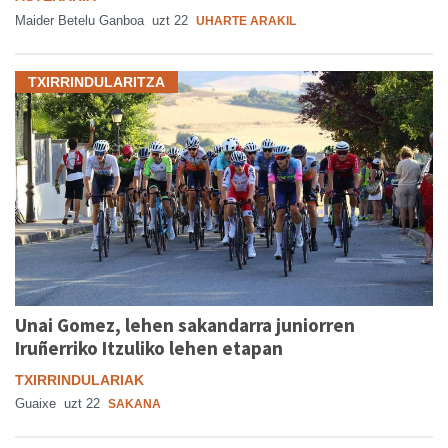
Maider Betelu Ganboa
uzt 22
UHARTE ARAKIL
TXIRRINDULARITZA
Unai Gomez, lehen sakandarra juniorren
Iruñerriko Itzuliko lehen etapan
TXIRRINDULARIAK
Guaixe
uzt 22
SAKANA