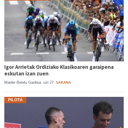
Igor Arrietak Ordiziako Klasikoaren garaipena
eskutan izan zuen
Maider Betelu Ganboa
uzt 27
SAKANA
PILOTA