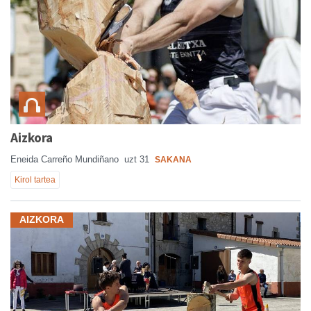
Aizkora
Eneida Carreño Mundiñano
uzt 31
SAKANA
Kirol tartea
AIZKORA