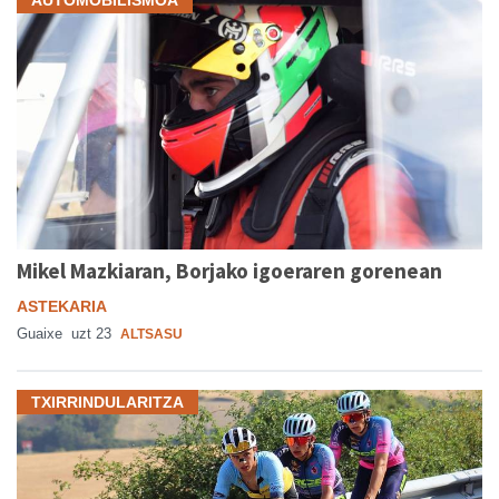
Mikel Mazkiaran, Borjako igoeraren gorenean
ASTEKARIA
Guaixe
uzt 23
ALTSASU
TXIRRINDULARITZA