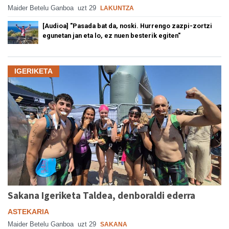
Maider Betelu Ganboa
uzt 29
LAKUNTZA
[Audioa] "Pasada bat da, noski. Hurrengo zazpi-zortzi
egunetan jan eta lo, ez nuen besterik egiten"
IGERIKETA
Sakana Igeriketa Taldea, denboraldi ederra
ASTEKARIA
Maider Betelu Ganboa
uzt 29
SAKANA