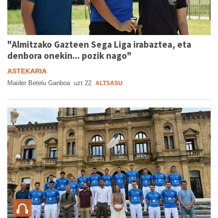
"Almitzako Gazteen Sega Liga irabaztea, eta
denbora onekin... pozik nago"
ASTEKARIA
Maider Betelu Ganboa
uzt 22
ALTSASU