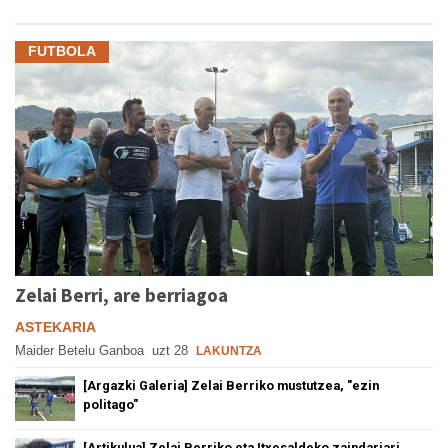
FUTBOLA
Zelai Berri, are berriagoa
ASTEKARIA
Maider Betelu Ganboa
uzt 28
LAKUNTZA
[Argazki Galeria] Zelai Berriko mustutzea, "ezin
politago"
[Artikulua] Zelai Berriko eta Itxesaldeko zaindariari,