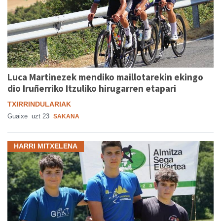
Luca Martinezek mendiko maillotarekin ekingo
dio Iruñerriko Itzuliko hirugarren etapari
TXIRRINDULARIAK
Guaixe
uzt 23
SAKANA
HARRI MITXELENA