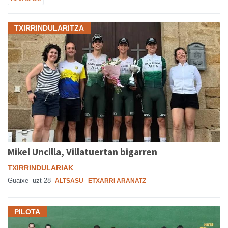
TXIRRINDULARITZA
Mikel Uncilla, Villatuertan bigarren
TXIRRINDULARIAK
Guaixe
uzt 28
ALTSASU
ETXARRI ARANATZ
PILOTA