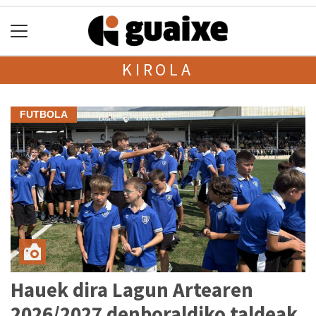
KIROLA
FUTBOLA
Hauek dira Lagun Artearen
2026/2027 denboraldiko taldeak