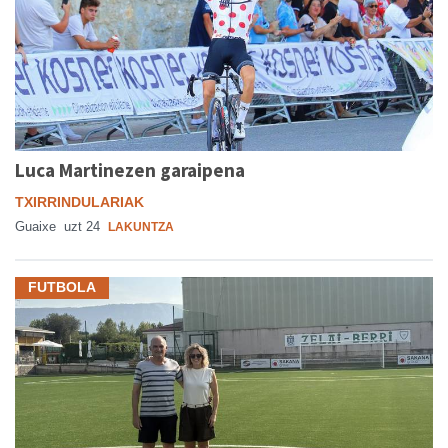
Luca Martinezen garaipena
TXIRRINDULARIAK
Guaixe
uzt 24
LAKUNTZA
FUTBOLA