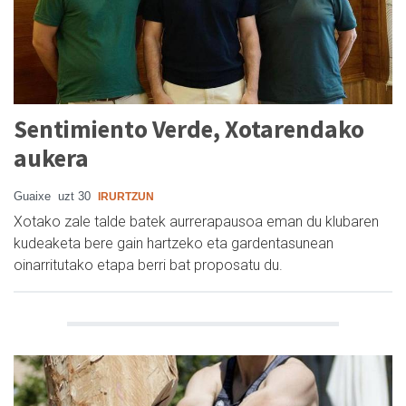
Sentimiento Verde, Xotarendako
aukera
Guaixe
uzt 30
IRURTZUN
Xotako zale talde batek aurrerapausoa eman du klubaren
kudeaketa bere gain hartzeko eta gardentasunean
oinarritutako etapa berri bat proposatu du.