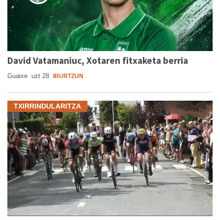
David Vatamaniuc, Xotaren fitxaketa berria
Guaixe
uzt 28
IRURTZUN
TXIRRINDULARITZA