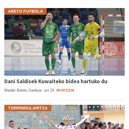
ARETO FUTBOLA
Dani Saldisek Kuwaiteko bidea hartuko du
Maider Betelu Ganboa
uzt 24
IRURTZUN
TXIRRINDULARITZA