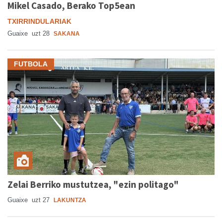
Mikel Casado, Berako Top5ean
TXIRRINDULARIAK
Guaixe
uzt 28
SAKANA
FUTBOLA
Zelai Berriko mustutzea, "ezin politago"
Guaixe
uzt 27
LAKUNTZA