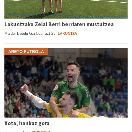
Lakuntzako Zelai Berri berriaren mustutzea
Maider Betelu Ganboa
uzt 23
LAKUNTZA
ARETO FUTBOLA
Xota, hankaz gora