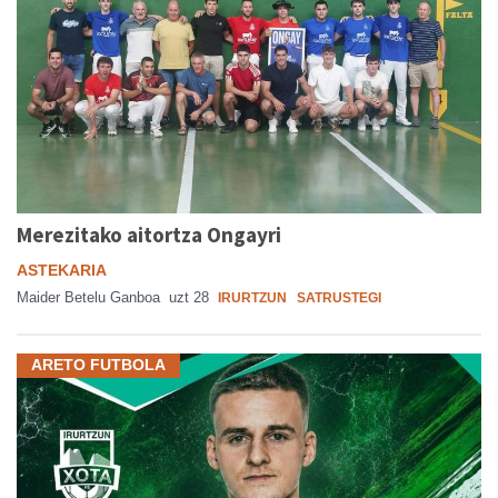
Merezitako aitortza Ongayri
ASTEKARIA
Maider Betelu Ganboa
uzt 28
IRURTZUN
SATRUSTEGI
ARETO FUTBOLA