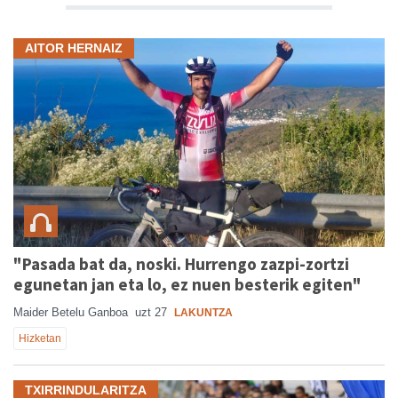
AITOR HERNAIZ
"Pasada bat da, noski. Hurrengo zazpi-zortzi
egunetan jan eta lo, ez nuen besterik egiten"
Maider Betelu Ganboa
uzt 27
LAKUNTZA
Hizketan
TXIRRINDULARITZA