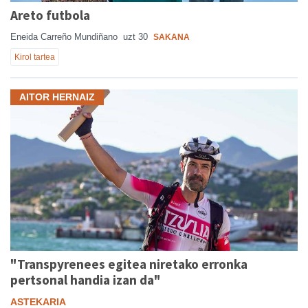
Areto futbola
Eneida Carreño Mundiñano
uzt 30
SAKANA
Kirol tartea
AITOR HERNAIZ
"Transpyrenees egitea niretako erronka
pertsonal handia izan da"
ASTEKARIA