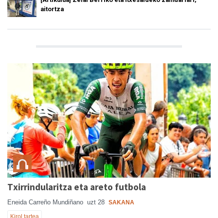
aitortza
Txirrindularitza eta areto futbola
Eneida Carreño Mundiñano
uzt 28
SAKANA
Kirol tartea