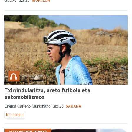
Guaixe
uzt 23
IRURTZUN
Txirrindularitza, areto futbola eta
automobilismoa
Eneida Carreño Mundiñano
uzt 23
SAKANA
Kirol tartea
AUTOMOBILISMOA