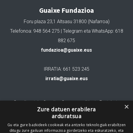
Guaixe Fundazioa
Foru plaza 23,1 Altsasu 31800 (Nafarroa)
Telefonoa: 948 564 275 | Telegram eta WhatsApp: 618
882 675
fundazioa@guaixe.eus
IRRATIA: 661 523 245
irratia@guaixe.eus
Gure lizentzia
: Creative Commons Aitortu Partekatu
×
Zure datuen erabilera
arduratsua
Codesyntaxek garatua
Gu eta gure bazkideek cookieak eta antzeko teknologiak erabiltzen
ditugu zure gailuan informazioa gordetzeko eta eskuratzeko, eta