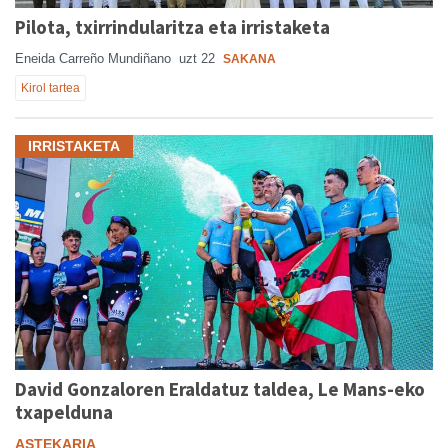
Pilota, txirrindularitza eta irristaketa
Eneida Carreño Mundiñano
uzt 22
SAKANA
Kirol tartea
IRRISTAKETA
David Gonzaloren Eraldatuz taldea, Le Mans-eko
txapelduna
ASTEKARIA