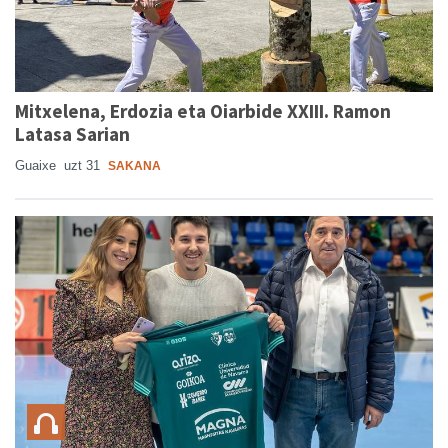
Mitxelena, Erdozia eta Oiarbide XXIII. Ramon
Latasa Sarian
Guaixe
uzt 31
SAKANA