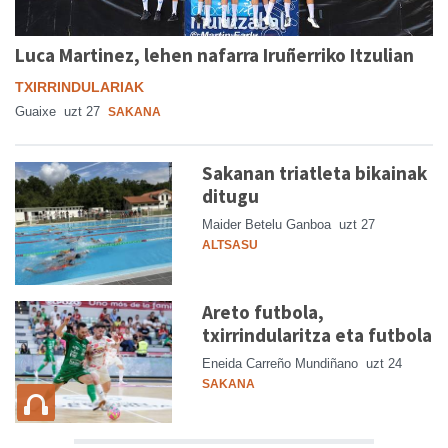
Luca Martinez, lehen nafarra Iruñerriko Itzulian
TXIRRINDULARIAK
Guaixe
uzt 27
SAKANA
Sakanan triatleta bikainak
ditugu
Maider Betelu Ganboa
uzt 27
ALTSASU
Areto futbola,
txirrindularitza eta futbola
Eneida Carreño Mundiñano
uzt 24
SAKANA