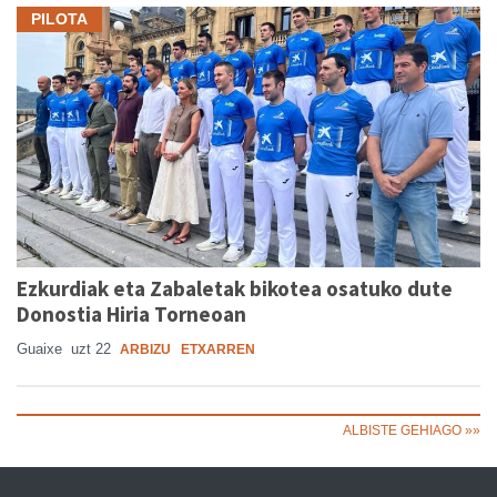
PILOTA
Ezkurdiak eta Zabaletak bikotea osatuko dute
Donostia Hiria Torneoan
Guaixe
uzt 22
ARBIZU
ETXARREN
ALBISTE GEHIAGO »»