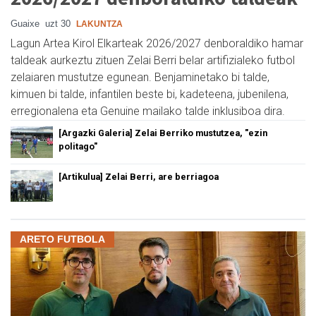
Guaixe
uzt 30
LAKUNTZA
Lagun Artea Kirol Elkarteak 2026/2027 denboraldiko hamar
taldeak aurkeztu zituen Zelai Berri belar artifizialeko futbol
zelaiaren mustutze egunean. Benjaminetako bi talde,
kimuen bi talde, infantilen beste bi, kadeteena, jubenilena,
erregionalena eta Genuine mailako talde inklusiboa dira.
[Argazki Galeria] Zelai Berriko mustutzea, "ezin
politago"
[Artikulua] Zelai Berri, are berriagoa
ARETO FUTBOLA