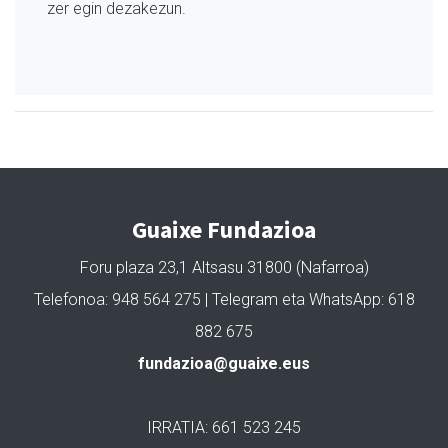
zer egin dezakezun.
Guaixe Fundazioa
Foru plaza 23,1 Altsasu 31800 (Nafarroa)
Telefonoa: 948 564 275 | Telegram eta WhatsApp: 618
882 675
fundazioa@guaixe.eus
IRRATIA: 661 523 245