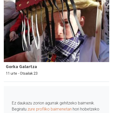
Gorka Galartza
11 urte - Otsailak 23
Ez daukazu zorion agurrak gehitzeko baimenik.
Begiratu
zure profilko baimenetan
hori hobetzeko