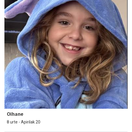
Oihane
8 urte - Apirilak 20