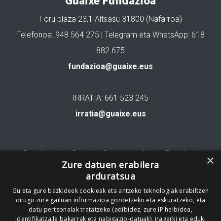
Guaixe Fundazioa
Foru plaza 23,1 Altsasu 31800 (Nafarroa)
Telefonoa: 948 564 275 | Telegram eta WhatsApp: 618
882 675
fundazioa@guaixe.eus
IRRATIA: 661 523 245
irratia@guaixe.eus
Gure lizentzia
: Creative Commons Aitortu Partekatu
×
Zure datuen erabilera
arduratsua
Codesyntaxek garatua
Gu eta gure bazkideek cookieak eta antzeko teknologiak erabiltzen
ditugu zure gailuan informazioa gordetzeko eta eskuratzeko, eta
datu pertsonalak tratatzeko (adibidez, zure IP helbidea,
identifikatzaile bakarrak eta nabigazio-datuak), iragarki eta eduki