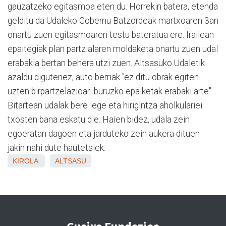
gauzatzeko egitasmoa eten du. Horrekin batera, etenda
gelditu da Udaleko Gobernu Batzordeak martxoaren 3an
onartu zuen egitasmoaren testu bateratua ere. Irailean
epaitegiak plan partzialaren moldaketa onartu zuen udal
erabakia bertan behera utzi zuen. Altsasuko Udaletik
azaldu digutenez, auto berriak "ez ditu obrak egiten
uzten birpartzelazioari buruzko epaiketak erabaki arte".
Bitartean udalak bere lege eta hirigintza aholkulariei
txosten bana eskatu die. Haien bidez, udala zein
egoeratan dagoen eta jarduteko zein aukera dituen
jakin nahi dute hautetsiek.
KIROLA
ALTSASU