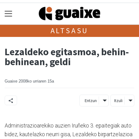
ALTSASU
Lezaldeko egitasmoa, behin-
behinean, geldi
Guaixe
2008ko urriaren 15a
Entzun
Itzuli
Administrazioarekiko auzien Iruñeko 3. epaitegiak auto
bidez, kautelazko neurri gisa, Lezaldeko birpartzelazioa