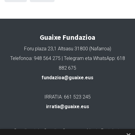
Guaixe Fundazioa
Foru plaza 23,1 Altsasu 31800 (Nafarroa)
Telefonoa: 948 564 275 | Telegram eta WhatsApp: 618
882 675
fundazioa@guaixe.eus
IRRATIA: 661 523 245
irratia@guaixe.eus
Gure lizentzia
: Creative Commons Aitortu Partekatu