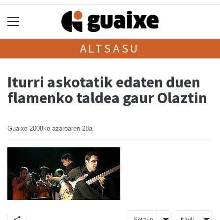
ALTSASU
Iturri askotatik edaten duen
flamenko taldea gaur Olaztin
Guaixe
2008ko azaroaren 28a
Entzun
Itzuli