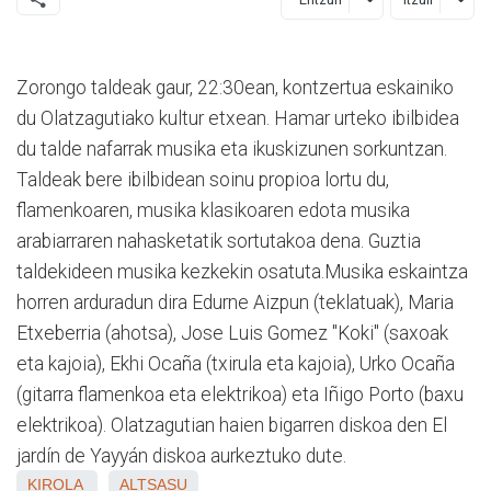
Zorongo taldeak gaur, 22:30ean, kontzertua eskainiko
du Olatzagutiako kultur etxean. Hamar urteko ibilbidea
du talde nafarrak musika eta ikuskizunen sorkuntzan.
Taldeak bere ibilbidean soinu propioa lortu du,
flamenkoaren, musika klasikoaren edota musika
arabiarraren nahasketatik sortutakoa dena. Guztia
taldekideen musika kezkekin osatuta.Musika eskaintza
horren arduradun dira Edurne Aizpun (teklatuak), Maria
Etxeberria (ahotsa), Jose Luis Gomez "Koki" (saxoak
eta kajoia), Ekhi Ocaña (txirula eta kajoia), Urko Ocaña
(gitarra flamenkoa eta elektrikoa) eta Iñigo Porto (baxu
elektrikoa). Olatzagutian haien bigarren diskoa den El
jardín de Yayyán diskoa aurkeztuko dute.
KIROLA
ALTSASU