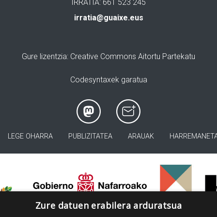
IRRATIA: 661 523 245
irratia@guaixe.eus
Gure lizentzia
: Creative Commons Aitortu Partekatu
Codesyntaxek garatua
LEGE OHARRA
PUBLIZITATEA
ARAUAK
HARREMANET
>
Zure datuen erabilera arduratsua