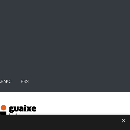
ARAKO
RSS
×