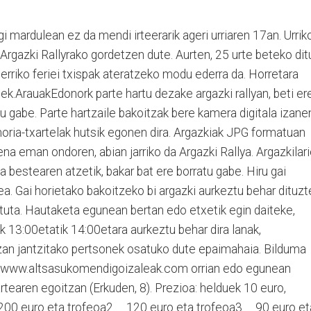
mardulean ez da mendi irteerarik ageri urriaren 17an. Urrik
Argazki Rallyrako gordetzen dute. Aurten, 25 urte beteko dit
erriko feriei txispak ateratzeko modu ederra da. Horretara
ek.ArauakEdonork parte hartu dezake argazki rallyan, beti er
u gabe. Parte hartzaile bakoitzak bere kamera digitala izane
oria-txartelak hutsik egonen dira. Argazkiak JPG formatuan
na eman ondoren, abian jarriko da Argazki Rallya. Argazkilar
a bestearen atzetik, bakar bat ere borratu gabe. Hiru gai
brea. Gai horietako bakoitzeko bi argazki aurkeztu behar dituzt
tuta. Hautaketa egunean bertan edo etxetik egin daiteke,
k 13:00etatik 14:00etara aurkeztu behar dira lanak,
tzan jantzitako pertsonek osatuko dute epaimahaia. Bilduma
eawww.altsasukomendigoizaleak.com orrian edo egunean
rtearen egoitzan (Erkuden, 8). Prezioa: helduek 10 euro,
200 euro eta trofeoa2. 120 euro eta trofeoa3. 90 euro et