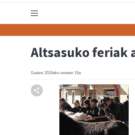
Altsasuko feriak 
Guaixe
2010eko urriaren 15a