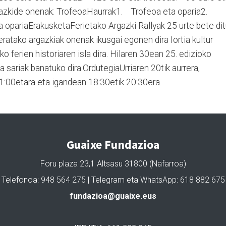
Bazkide onenak: TrofeoaHaurrak1. Trofeoa eta oparia2.
 opariaErakusketaFerietako Argazki Rallyak 25 urte bete di
eratako argazkiak onenak ikusgai egonen dira Iortia kultur
 ferien historiaren isla dira. Hilaren 30ean 25. edizioko
 sariak banatuko dira.OrdutegiaUrriaren 20tik aurrera,
 21:00etara eta igandean 18:30etik 20:30era.
Guaixe Fundazioa
Foru plaza 23,1 Altsasu 31800 (Nafarroa)
Telefonoa: 948 564 275 | Telegram eta WhatsApp: 618 882 675
fundazioa@guaixe.eus