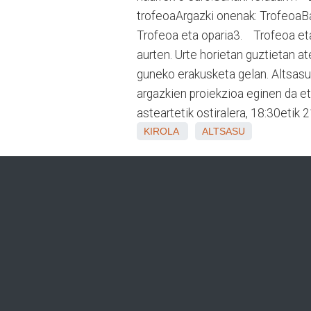
trofeoaArgazki onenak: Trofeoa
Trofeoa eta oparia3. Trofeoa eta
aurten. Urte horietan guztietan at
guneko erakusketa gelan. Altsasuko
argazkien proiekzioa eginen da eta
asteartetik ostiralera, 18:30etik
KIROLA
ALTSASU