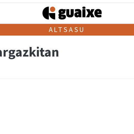
ALTSASU
argazkitan