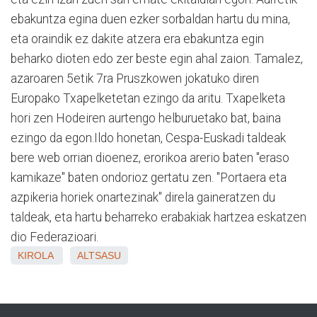
ebakuntza egina duen ezker sorbaldan hartu du mina,
eta oraindik ez dakite atzera era ebakuntza egin
beharko dioten edo zer beste egin ahal zaion. Tamalez,
azaroaren 5etik 7ra Pruszkowen jokatuko diren
Europako Txapelketetan ezingo da aritu. Txapelketa
hori zen Hodeiren aurtengo helburuetako bat, baina
ezingo da egon.Ildo honetan, Cespa-Euskadi taldeak
bere web orrian dioenez, erorikoa arerio baten "eraso
kamikaze" baten ondorioz gertatu zen. "Portaera eta
azpikeria horiek onartezinak" direla gaineratzen du
taldeak, eta hartu beharreko erabakiak hartzea eskatzen
dio Federazioari.
KIROLA
ALTSASU