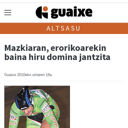
ALTSASU
Mazkiaran, erorikoarekin
baina hiru domina jantzita
Guaixe
2010eko urriaren 18a