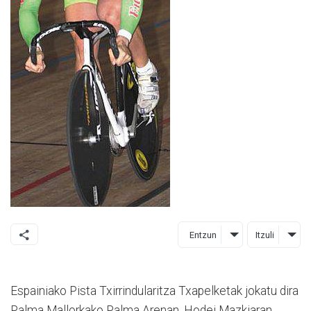
Entzun
Itzuli
Espainiako Pista Txirrindularitza Txapelketak jokatu dira
Palma Mallorkako Palma Arenan. Hodei Mazkiaran