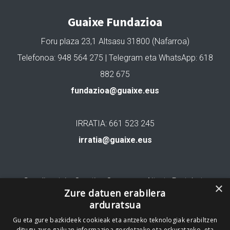
Guaixe Fundazioa
Foru plaza 23,1 Altsasu 31800 (Nafarroa)
Telefonoa: 948 564 275 | Telegram eta WhatsApp: 618
882 675
fundazioa@guaixe.eus
IRRATIA: 661 523 245
irratia@guaixe.eus
Gure lizentzia
: Creative Commons Aitortu Partekatu
×
Zure datuen erabilera
arduratsua
Codesyntaxek garatua
Gu eta gure bazkideek cookieak eta antzeko teknologiak erabiltzen
ditugu zure gailuan informazioa gordetzeko eta eskuratzeko, eta