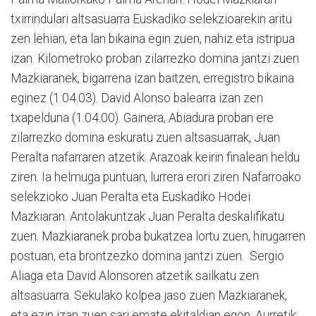
txirrindulari altsasuarra Euskadiko selekzioarekin aritu
zen lehian, eta lan bikaina egin zuen, nahiz eta istripua
izan. Kilometroko proban zilarrezko domina jantzi zuen
Mazkiaranek, bigarrena izan baitzen, erregistro bikaina
eginez (1:04.03). David Alonso balearra izan zen
txapelduna (1:04.00). Gainera, Abiadura proban ere
zilarrezko domina eskuratu zuen altsasuarrak, Juan
Peralta nafarraren atzetik. Arazoak keirin finalean heldu
ziren. Ia helmuga puntuan, lurrera erori ziren Nafarroako
selekzioko Juan Peralta eta Euskadiko Hodei
Mazkiaran. Antolakuntzak Juan Peralta deskalifikatu
zuen. Mazkiaranek proba bukatzea lortu zuen, hirugarren
postuan, eta brontzezko domina jantzi zuen. Sergio
Aliaga eta David Alonsoren atzetik sailkatu zen
altsasuarra. Sekulako kolpea jaso zuen Mazkiaranek,
eta ezin izan zuen sari emate ekitaldian egon. Aurretik