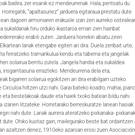
k badira, zer esanik ez mendeurrenak. Hala, pentsatu du
 Horregatik, "apaltasunez" jarduera egitaraua prestatu dute
rtean dagoen armoniaren erakusle izan zen aurreko ostiralea
ia sukaldariak hiru orduko ikastaroa eman zien hainbat
 ederrerako erabili zuten. Jarduera horrekin abiatu ziren
lkartean lanak etengabe egiten ari dira. Duela zenbait urte,
a ferratzeko tramankulua kendu eta taberna eta jangelak
lehen solairua berritu zutela. Jangela handia eta sukaldea
en, irisgarritasuna errazteko. Mendeurrena dela eta,
k bigarren solairua egokitzen ari dira erabilgarri uzteko.
 Circuloa hiltzen utzi nahi. Garai bateko koadro, mahai, piano
e eta bestelakoak daude eta haiek txoko batean bildu nahi
sla izanen litzateke. Horretarako berreskuratze lanean hasiak
egin nahi dute. Lanak aurrera ateratzeko pixkanaka- pixkana
t dute. Ohiko kuotaz gain, mailegurako beste bat ordaintzen 
retan azaltzen denez, 1910eko azaroan erosi zuen Asociación