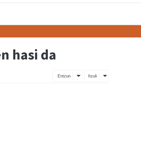
n hasi da
Entzun
Itzuli