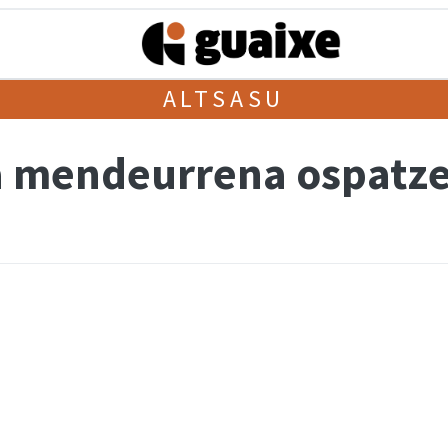
ALTSASU
a mendeurrena ospatze