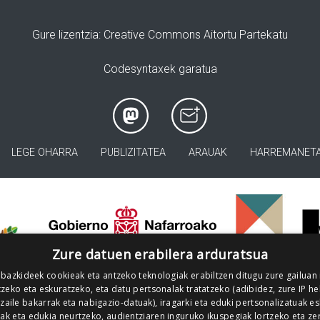
Gure lizentzia
: Creative Commons Aitortu Partekatu
Codesyntaxek garatua
LEGE OHARRA
PUBLIZITATEA
ARAUAK
HARREMANET
>
Zure datuen erabilera arduratsua
 bazkideek cookieak eta antzeko teknologiak erabiltzen ditugu zure gailuan
zeko eta eskuratzeko, eta datu pertsonalak tratatzeko (adibidez, zure IP he
tzaile bakarrak eta nabigazio-datuak), iragarki eta eduki pertsonalizatuak e
iak eta edukia neurtzeko, audientziaren inguruko ikuspegiak lortzeko eta ze