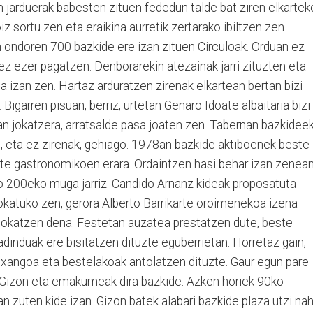
en jarduerak babesten zituen fededun talde bat ziren elkartek
oiz sortu zen eta eraikina aurretik zertarako ibiltzen zen
n ondoren 700 bazkide ere izan zituen Circuloak. Orduan ez
ez ezer pagatzen. Denborarekin atezainak jarri zituzten eta
a izan zen. Hartaz arduratzen zirenak elkartean bertan bizi
 Bigarren pisuan, berriz, urtetan Genaro Idoate albaitaria bizi
an jokatzera, arratsalde pasa joaten zen. Tabernan bazkidee
n, eta ez zirenak, gehiago. 1978an bazkide aktiboenek beste
arte gastronomikoen erara. Ordaintzen hasi behar izan zenea
go 200eko muga jarriz. Candido Arnanz kideak proposatuta
okatuko zen, gerora Alberto Barrikarte oroimenekoa izena
jokatzen dena. Festetan auzatea prestatzen dute, beste
adinduak ere bisitatzen dituzte eguberrietan. Horretaz gain,
xangoa eta bestelakoak antolatzen dituzte. Gaur egun pare
k. Gizon eta emakumeak dira bazkide. Azken horiek 90ko
n zuten kide izan. Gizon batek alabari bazkide plaza utzi nah