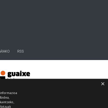
ARAKO
RSS
×
 informazioa
lbidea,
skaintzeko,
rbitzuak