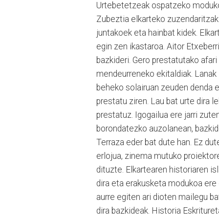
Urtebetetzeak ospatzeko modukoa
Zubeztia elkarteko zuzendaritzak.
juntakoek eta hainbat kidek. Elka
egin zen ikastaroa. Aitor Etxeberr
bazkideri. Gero prestatutako afari
mendeurreneko ekitaldiak. Lanak E
beheko solairuan zeuden denda et
prestatu ziren. Lau bat urte dira 
prestatuz. Igogailua ere jarri zut
borondatezko auzolanean, bazkidea
Terraza eder bat dute han. Ez dute
erlojua, zinema mutuko proiektor
dituzte. Elkartearen historiaren i
dira eta erakusketa modukoa ere 
aurre egiten ari dioten mailegu ba
dira bazkideak. Historia Eskritu