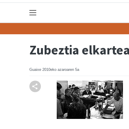
Zubeztia elkarte
Guaixe
2010eko azaroaren 5a