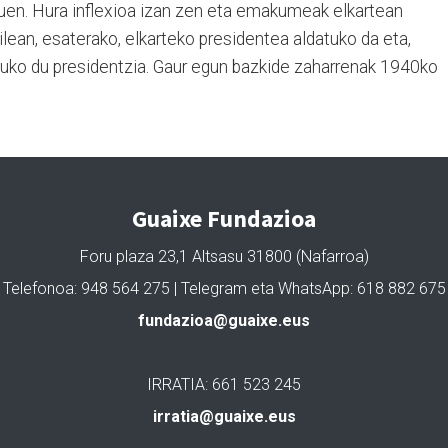
zuen. Hura inflexioa izan zen eta emakumeak elkartean
lean, esaterako, elkarteko presidentea aldatuko da eta,
uko du presidentzia. Gaur egun bazkide zaharrenak 1940ko
Guaixe Fundazioa
Foru plaza 23,1 Altsasu 31800 (Nafarroa)
Telefonoa: 948 564 275 | Telegram eta WhatsApp: 618 882 675
fundazioa@guaixe.eus
IRRATIA: 661 523 245
irratia@guaixe.eus