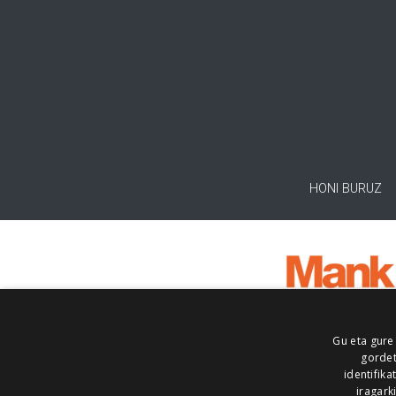
HONI BURUZ
Gu eta gure
gordet
identifika
iragark