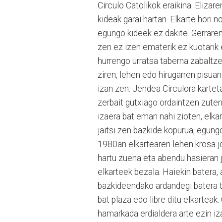
Circulo Catolikok eraikina. Elizar
kideak garai hartan. Elkarte hori n
egungo kideek ez dakite. Gerrare
zen ez izen ematerik ez kuotarik 
hurrengo urratsa taberna zabaltze
ziren, lehen edo hirugarren pisuan.
izan zen. Jendea Circulora kartet
zerbait gutxiago ordaintzen zute
izaera bat eman nahi zioten, elk
jaitsi zen bazkide kopurua, egun
1980an elkartearen lehen krosa j
hartu zuena eta abendu hasieran 
elkarteek bezala. Haiekin batera, 
bazkideendako ardandegi batera t
bat plaza edo libre ditu elkartea
hamarkada erdialdera arte ezin iza