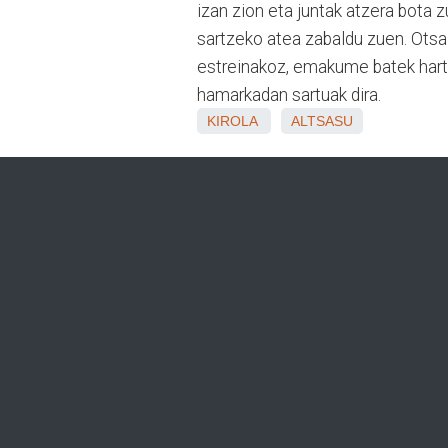
izan zion eta juntak atzera bota 
sartzeko atea zabaldu zuen. Otsai
estreinakoz, emakume batek hart
hamarkadan sartuak dira.
KIROLA
ALTSASU