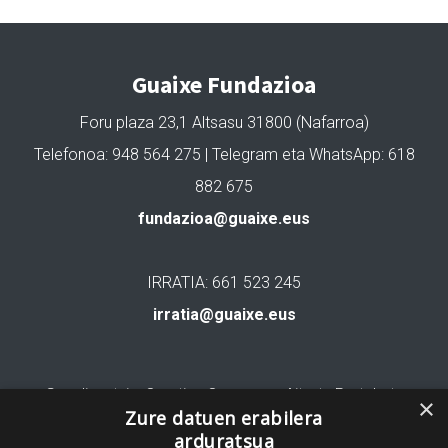
Guaixe Fundazioa
Foru plaza 23,1 Altsasu 31800 (Nafarroa)
Telefonoa: 948 564 275 | Telegram eta WhatsApp: 618
882 675
fundazioa@guaixe.eus
IRRATIA: 661 523 245
irratia@guaixe.eus
Gure lizentzia
: Creative Commons Aitortu Partekatu
×
Zure datuen erabilera
arduratsua
Codesyntaxek garatua