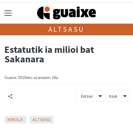
ALTSASU
Estatutik ia milioi bat
Sakanara
Guaixe
2010eko azaroaren 18a
Entzun
Itzuli
KIROLA
ALTSASU