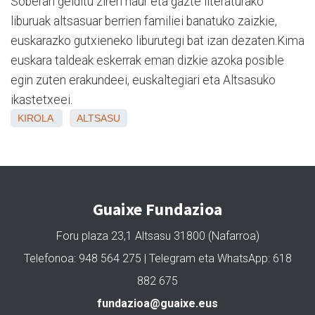
Soberan gelditu ziren haur eta gazte literaturako
liburuak altsasuar berrien familiei banatuko zaizkie,
euskarazko gutxieneko liburutegi bat izan dezaten.Kima
euskara taldeak eskerrak eman dizkie azoka posible
egin zuten erakundeei, euskaltegiari eta Altsasuko
ikastetxeei.
KIROLA
ALTSASU
Guaixe Fundazioa
Foru plaza 23,1 Altsasu 31800 (Nafarroa)
Telefonoa: 948 564 275 | Telegram eta WhatsApp: 618
882 675
fundazioa@guaixe.eus