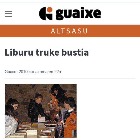
ALTSASU
Liburu truke bustia
Guaixe
2010eko azaroaren 22a