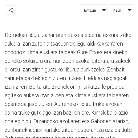
Entzun
Itzuli
Domekan liburu zaharraren truke ale berria eskuratzeko
aukera izan zuten altsasuarrek. Eguraldi kaxkarraren
ondorioz Kima euskara taldeak Gure Etxea eraikineko
beheko solairura eraman zuen azoka. Literatura zaleek
bi ordu izan ziren gustuko liburua aurkitzeko. Zenbait
haur eta gaztek egin zuten trukea. Helduak nagiagoak
izan ziren. Bertaratu zirenek orri-markatzaile propioa
egiteko aukera izan zuten eta Kima euskara taldearen
oparitxoa jaso zuten. Aurreneko liburu truke azokan
baina truke gutxiago izan baziren ere, Kimak balorazio
ona egin du. Durangoko azokaren eta Gabonen atarian,
zenbaitek ideiak hartuko zituen esperantza azaldu dute.