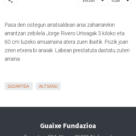
Entzun
Itzuli
Pasa den ostegun arratsaldean anai zaharrarekin
arrantzan zebilela Jorge Rivero Urteagak 3 kiloko eta
60 cm luzeko amuarraina atera zuen ibaitik. Pozik joan
ziren etxera bi anaiak. Labean prestatuta dastatu zuten
arraina.
GIZARTEA
ALTSASU
Guaixe Fundazioa