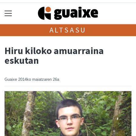
ALTSASU
Hiru kiloko amuarraina
eskutan
Guaixe
2014ko maiatzaren 26a