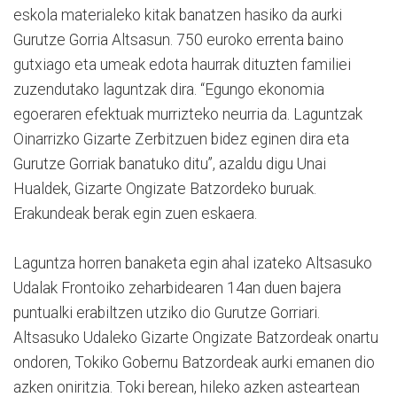
eskola materialeko kitak banatzen hasiko da aurki
Gurutze Gorria Altsasun. 750 euroko errenta baino
gutxiago eta umeak edota haurrak dituzten familiei
zuzendutako laguntzak dira. “Egungo ekonomia
egoeraren efektuak murrizteko neurria da. Laguntzak
Oinarrizko Gizarte Zerbitzuen bidez eginen dira eta
Gurutze Gorriak banatuko ditu”, azaldu digu Unai
Hualdek, Gizarte Ongizate Batzordeko buruak.
Erakundeak berak egin zuen eskaera.
Laguntza horren banaketa egin ahal izateko Altsasuko
Udalak Frontoiko zeharbidearen 14an duen bajera
puntualki erabiltzen utziko dio Gurutze Gorriari.
Altsasuko Udaleko Gizarte Ongizate Batzordeak onartu
ondoren, Tokiko Gobernu Batzordeak aurki emanen dio
azken oniritzia. Toki berean, hileko azken asteartean