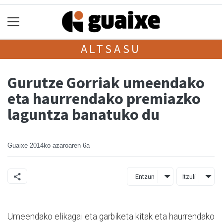
ALTSASU
Gurutze Gorriak umeendako
eta haurrendako premiazko
laguntza banatuko du
Guaixe
2014ko azaroaren 6a
Entzun
Itzuli
Umeendako elikagai eta garbiketa kitak eta haurrendako