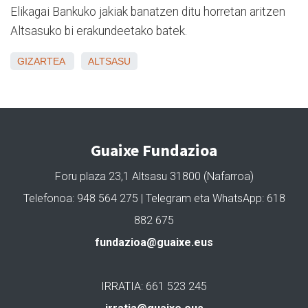
Elikagai Bankuko jakiak banatzen ditu horretan aritzen
Altsasuko bi erakundeetako batek.
GIZARTEA
ALTSASU
Guaixe Fundazioa
Foru plaza 23,1 Altsasu 31800 (Nafarroa)
Telefonoa: 948 564 275 | Telegram eta WhatsApp: 618
882 675
fundazioa@guaixe.eus
IRRATIA: 661 523 245