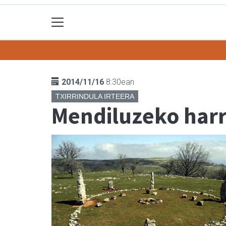
2014/11/16
8:30ean
TXIRRINDULA IRTEERA
Mendiluzeko harr