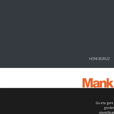
HONI BURUZ
Gu eta gure
gordet
identifika