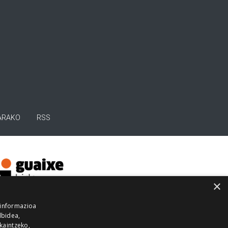
ARAKO
RSS
×
 informazioa
lbidea,
skaintzeko,