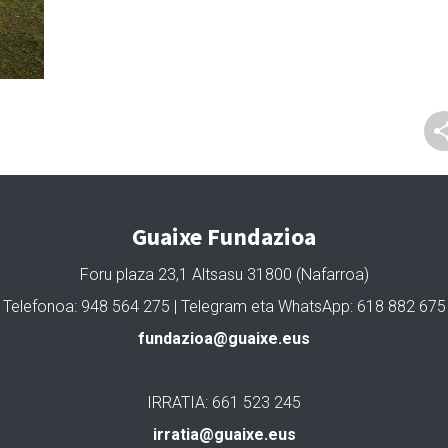
Guaixe Fundazioa
Foru plaza 23,1 Altsasu 31800 (Nafarroa)
Telefonoa: 948 564 275 | Telegram eta WhatsApp: 618 882 675
fundazioa@guaixe.eus
IRRATIA: 661 523 245
irratia@guaixe.eus