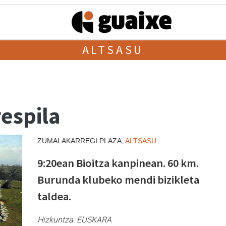
ALTSASU
espila
ZUMALAKARREGI PLAZA,
ALTSASU
9:20ean Bioitza kanpinean. 60 km.
Burunda klubeko mendi bizikleta
taldea.
Hizkuntza:
EUSKARA