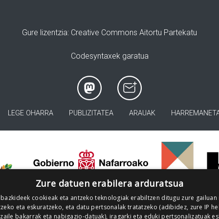
Gure lizentzia
: Creative Commons Aitortu Partekatu
Codesyntaxek garatua
LEGE OHARRA
PUBLIZITATEA
ARAUAK
HARREMANET
>
Zure datuen erabilera arduratsua
 bazkideek cookieak eta antzeko teknologiak erabiltzen ditugu zure gailuan
zeko eta eskuratzeko, eta datu pertsonalak tratatzeko (adibidez, zure IP he
tzaile bakarrak eta nabigazio-datuak), iragarki eta eduki pertsonalizatuak e