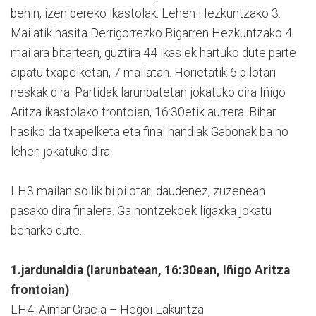
behin, izen bereko ikastolak. Lehen Hezkuntzako 3.
Mailatik hasita Derrigorrezko Bigarren Hezkuntzako 4.
mailara bitartean, guztira 44 ikaslek hartuko dute parte
aipatu txapelketan, 7 mailatan. Horietatik 6 pilotari
neskak dira. Partidak larunbatetan jokatuko dira Iñigo
Aritza ikastolako frontoian, 16:30etik aurrera. Bihar
hasiko da txapelketa eta final handiak Gabonak baino
lehen jokatuko dira.
LH3 mailan soilik bi pilotari daudenez, zuzenean
pasako dira finalera. Gainontzekoek ligaxka jokatu
beharko dute.
1.jardunaldia (larunbatean, 16:30ean, Iñigo Aritza
frontoian)
LH4: Aimar Gracia – Hegoi Lakuntza