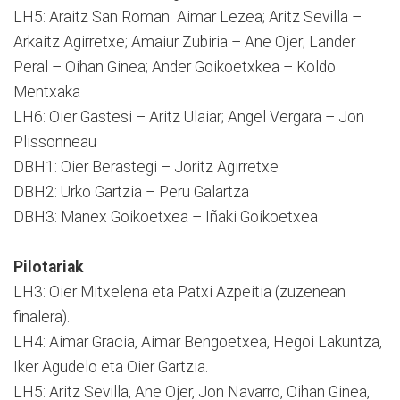
LH5: Araitz San Roman Aimar Lezea; Aritz Sevilla –
Arkaitz Agirretxe; Amaiur Zubiria – Ane Ojer; Lander
Peral – Oihan Ginea; Ander Goikoetxkea – Koldo
Mentxaka
LH6: Oier Gastesi – Aritz Ulaiar; Angel Vergara – Jon
Plissonneau
DBH1: Oier Berastegi – Joritz Agirretxe
DBH2: Urko Gartzia – Peru Galartza
DBH3: Manex Goikoetxea – Iñaki Goikoetxea
Pilotariak
LH3: Oier Mitxelena eta Patxi Azpeitia (zuzenean
finalera).
LH4: Aimar Gracia, Aimar Bengoetxea, Hegoi Lakuntza,
Iker Agudelo eta Oier Gartzia.
LH5: Aritz Sevilla, Ane Ojer, Jon Navarro, Oihan Ginea,