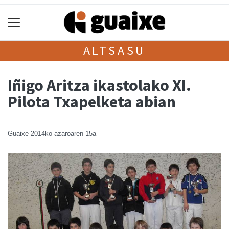
ALTSASU
Iñigo Aritza ikastolako XI.
Pilota Txapelketa abian
Guaixe
2014ko azaroaren 15a