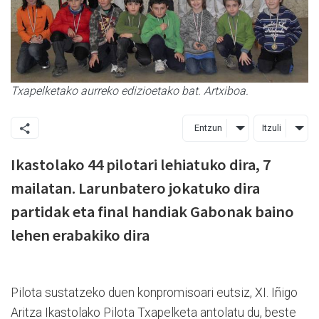
Txapelketako aurreko edizioetako bat. Artxiboa.
Entzun
Itzuli
Ikastolako 44 pilotari lehiatuko dira, 7
mailatan. Larunbatero jokatuko dira
partidak eta final handiak Gabonak baino
lehen erabakiko dira
Pilota sustatzeko duen konpromisoari eutsiz, XI. Iñigo
Aritza Ikastolako Pilota Txapelketa antolatu du, beste