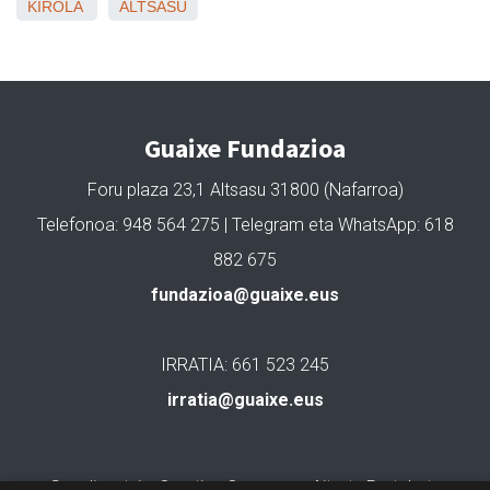
KIROLA
ALTSASU
Guaixe Fundazioa
Foru plaza 23,1 Altsasu 31800 (Nafarroa)
Telefonoa: 948 564 275 | Telegram eta WhatsApp: 618
882 675
fundazioa@guaixe.eus
IRRATIA: 661 523 245
irratia@guaixe.eus
Gure lizentzia
: Creative Commons Aitortu Partekatu