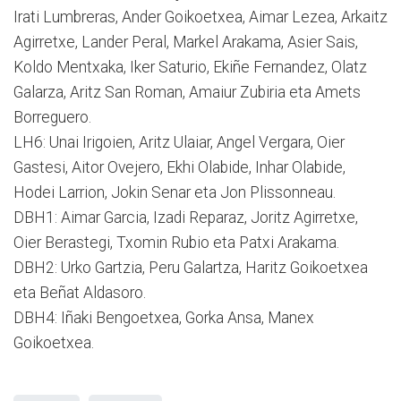
Irati Lumbreras, Ander Goikoetxea, Aimar Lezea, Arkaitz
Agirretxe, Lander Peral, Markel Arakama, Asier Sais,
Koldo Mentxaka, Iker Saturio, Ekiñe Fernandez, Olatz
Galarza, Aritz San Roman, Amaiur Zubiria eta Amets
Borreguero.
LH6: Unai Irigoien, Aritz Ulaiar, Angel Vergara, Oier
Gastesi, Aitor Ovejero, Ekhi Olabide, Inhar Olabide,
Hodei Larrion, Jokin Senar eta Jon Plissonneau.
DBH1: Aimar Garcia, Izadi Reparaz, Joritz Agirretxe,
Oier Berastegi, Txomin Rubio eta Patxi Arakama.
DBH2: Urko Gartzia, Peru Galartza, Haritz Goikoetxea
eta Beñat Aldasoro.
DBH4: Iñaki Bengoetxea, Gorka Ansa, Manex
Goikoetxea.