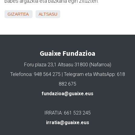
babes argazkia eta bazkaria egin zituzten.
GIZARTEA
ALTSASU
Guaixe Fundazioa
Foru plaza 23,1 Altsasu 31800 (Nafarroa)
Telefonoa: 948 564 275 | Telegram eta WhatsApp: 618
882 675
fundazioa@guaixe.eus
IRRATIA: 661 523 245
irratia@guaixe.eus