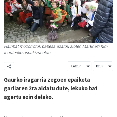
Hainbat mozorrotuk babesa azaldu zioten Martinezi hiri-
inauteriko ospakizunetan.
Entzun
Itzuli
Gaurko iragarria zegoen epaiketa
garilaren 2ra aldatu dute, lekuko bat
agertu ezin delako.