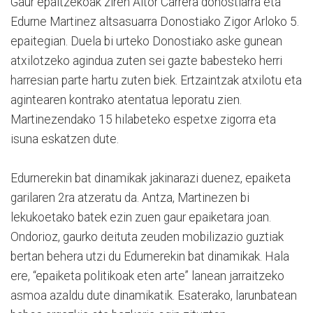
Gaur epaitzekoak ziren Aitor Carrera donostiarra eta
Edurne Martinez altsasuarra Donostiako Zigor Arloko 5.
epaitegian. Duela bi urteko Donostiako aske gunean
atxilotzeko agindua zuten sei gazte babesteko herri
harresian parte hartu zuten biek. Ertzaintzak atxilotu eta
agintearen kontrako atentatua leporatu zien.
Martinezendako 15 hilabeteko espetxe zigorra eta
isuna eskatzen dute.
Edurnerekin bat dinamikak jakinarazi duenez, epaiketa
garilaren 2ra atzeratu da. Antza, Martinezen bi
lekukoetako batek ezin zuen gaur epaiketara joan.
Ondorioz, gaurko deituta zeuden mobilizazio guztiak
bertan behera utzi du Edurnerekin bat dinamikak. Hala
ere, “epaiketa politikoak eten arte” lanean jarraitzeko
asmoa azaldu dute dinamikatik. Esaterako, larunbatean