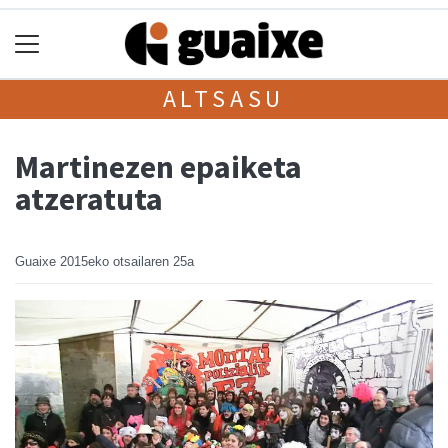
ALTSASU
Martinezen epaiketa
atzeratuta
Guaixe
2015eko otsailaren 25a