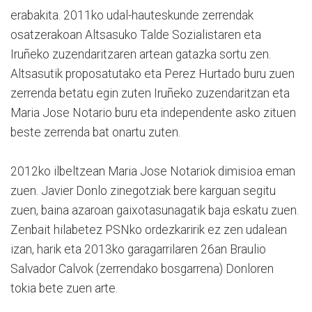
erabakita. 2011ko udal-hauteskunde zerrendak
osatzerakoan Altsasuko Talde Sozialistaren eta
Iruñeko zuzendaritzaren artean gatazka sortu zen.
Altsasutik proposatutako eta Perez Hurtado buru zuen
zerrenda betatu egin zuten Iruñeko zuzendaritzan eta
Maria Jose Notario buru eta independente asko zituen
beste zerrenda bat onartu zuten.
2012ko ilbeltzean Maria Jose Notariok dimisioa eman
zuen. Javier Donlo zinegotziak bere karguan segitu
zuen, baina azaroan gaixotasunagatik baja eskatu zuen.
Zenbait hilabetez PSNko ordezkaririk ez zen udalean
izan, harik eta 2013ko garagarrilaren 26an Braulio
Salvador Calvok (zerrendako bosgarrena) Donloren
tokia bete zuen arte.