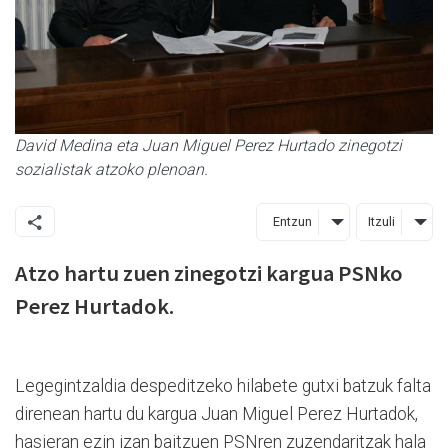
David Medina eta Juan Miguel Perez Hurtado zinegotzi
sozialistak atzoko plenoan.
Entzun
Itzuli
Atzo hartu zuen zinegotzi kargua PSNko
Perez Hurtadok.
Legegintzaldia despeditzeko hilabete gutxi batzuk falta
direnean hartu du kargua Juan Miguel Perez Hurtadok,
hasieran ezin izan baitzuen PSNren zuzendaritzak hala