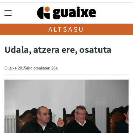
ALTSASU
Udala, atzera ere, osatuta
Guaixe
2015eko otsailaren 26a