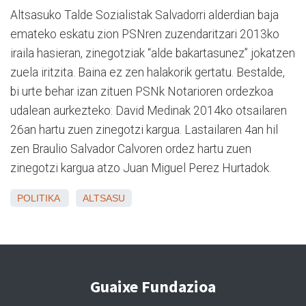
Altsasuko Talde Sozialistak Salvadorri alderdian baja
emateko eskatu zion PSNren zuzendaritzari 2013ko
iraila hasieran, zinegotziak “alde bakartasunez” jokatzen
zuela iritzita. Baina ez zen halakorik gertatu. Bestalde,
bi urte behar izan zituen PSNk Notarioren ordezkoa
udalean aurkezteko: David Medinak 2014ko otsailaren
26an hartu zuen zinegotzi kargua. Lastailaren 4an hil
zen Braulio Salvador Calvoren ordez hartu zuen
zinegotzi kargua atzo Juan Miguel Perez Hurtadok.
POLITIKA
ALTSASU
Guaixe Fundazioa