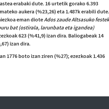
hastea erabaki dute. 16 urtetik gorako 6.393
mateko aukera (%23,26) eta 1.487k erabili dute
baiezkoa eman diote
Ados zaude Altsasuko feste
buru bat (ostirala, larunbata eta igandea)
zezkoak 623 (%41,9) izan dira. Baliogabeak 14
67) izan dira.
n 1776 boto izan ziren (%27); ezezkoak 1.436