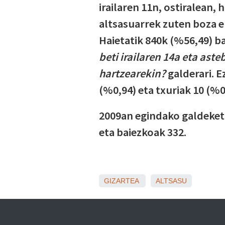
irailaren 11n, ostiralean, 
altsasuarrek zuten boza e
Haietatik 840k (%56,49) 
beti irailaren 14a eta aste
hartzearekin?
galderari. E
(%0,94) eta txuriak 10 (%0,
2009an egindako galdeketa
eta baiezkoak 332.
GIZARTEA
ALTSASU