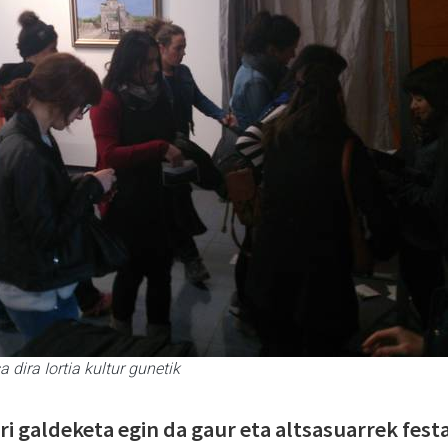
 dira Iortia kultur gunetik
i galdeketa egin da gaur eta altsasuarrek fest