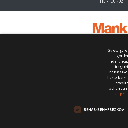
HONI BURUZ
Gu eta gure
gordet
identifika
iragark
hobetzeko
beste batzu
erabili
beharrean 
ezarpen
AIARALDEA
AIKOR
AIURRI
ALEA
BEGITU
ERRAN
EUSKALERRIA IRRA
BEHAR-BEHARREZKOA
KRONIKA
MAILOPE
NOAUA
O