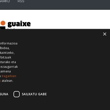
ARAKO
RSS
×
 informazioa
lbidea,
skaintzeko,
rbitzuak
etarako eta
 ezaugarriak
 baimena
zu
Iragarkien
k
atalean.
EITIA GUKA
AZKOITIA GUKA
BARRENA
GUKA
GUKA TELEBISTA
HIRUKA
SUNA
SAILKATU GABE
Z GUKA
ZUMAIA GUKA
28 KANALA