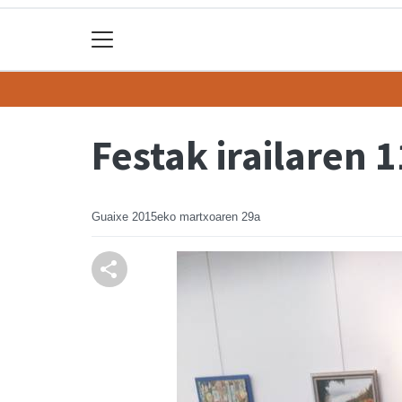
Festak irailaren 
Guaixe
2015eko martxoaren 29a