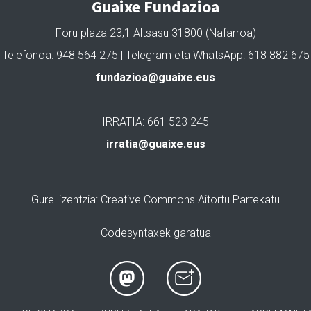
Guaixe Fundazioa
Foru plaza 23,1 Altsasu 31800 (Nafarroa)
Telefonoa: 948 564 275 | Telegram eta WhatsApp: 618 882 675
fundazioa@guaixe.eus
IRRATIA: 661 523 245
irratia@guaixe.eus
Gure lizentzia
: Creative Commons Aitortu Partekatu
Codesyntaxek garatua