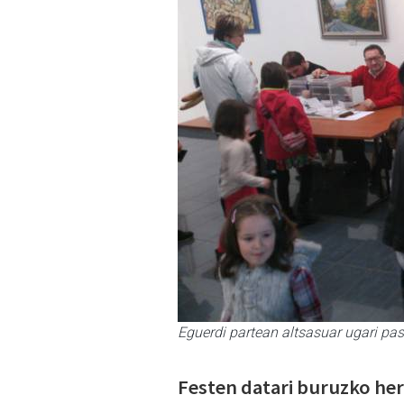
Eguerdi partean altsasuar ugari pasa
Festen datari buruzko herr