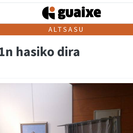
ALTSASU
11n hasiko dira