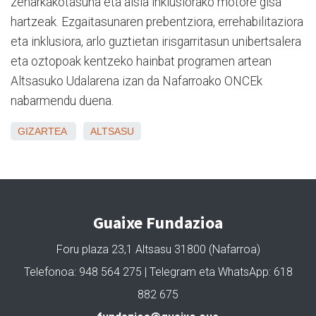
zeharkakotasuna eta aisia inklusiorako motore gisa
hartzeak. Ezgaitasunaren prebentziora, errehabilitaziora
eta inklusiora, arlo guztietan irisgarritasun unibertsalera
eta oztopoak kentzeko hainbat programen artean
Altsasuko Udalarena izan da Nafarroako ONCEk
nabarmendu duena.
GIZARTEA
ALTSASU
Guaixe Fundazioa
Foru plaza 23,1 Altsasu 31800 (Nafarroa)
Telefonoa: 948 564 275 | Telegram eta WhatsApp: 618
882 675