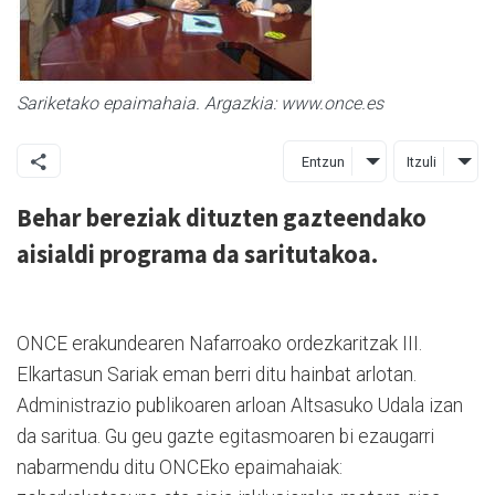
Sariketako epaimahaia. Argazkia: www.once.es
Entzun
Itzuli
Behar bereziak dituzten gazteendako
aisialdi programa da saritutakoa.
ONCE erakundearen Nafarroako ordezkaritzak III.
Elkartasun Sariak eman berri ditu hainbat arlotan.
Administrazio publikoaren arloan Altsasuko Udala izan
da saritua. Gu geu gazte egitasmoaren bi ezaugarri
nabarmendu ditu ONCEko epaimahaiak: