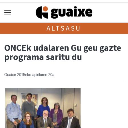
ALTSASU
ONCEk udalaren Gu geu gazte
programa saritu du
Guaixe
2015eko apirilaren 20a