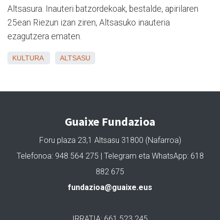
Altsasura. Inauteri batzordekoak, bestalde, apirilaren
25ean Riezun izan ziren, Altsasuko inauteria
ezagutzera ematen.
KULTURA
ALTSASU
Guaixe Fundazioa
Foru plaza 23,1 Altsasu 31800 (Nafarroa)
Telefonoa: 948 564 275 | Telegram eta WhatsApp: 618
882 675
fundazioa@guaixe.eus
IRRATIA: 661 523 245