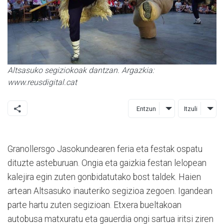
Altsasuko segiziokoak dantzan. Argazkia:
www.reusdigital.cat
Entzun
Itzuli
Granollersgo Jasokundearen feria eta festak ospatu
dituzte asteburuan. Ongia eta gaizkia festan lelopean
kalejira egin zuten gonbidatutako bost taldek. Haien
artean Altsasuko inauteriko segizioa zegoen. Igandean
parte hartu zuten segizioan. Etxera bueltakoan
autobusa matxuratu eta gauerdia ongi sartua iritsi ziren