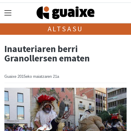
ALTSASU
Inauteriaren berri
Granollersen ematen
Guaixe
2015eko maiatzaren 21a