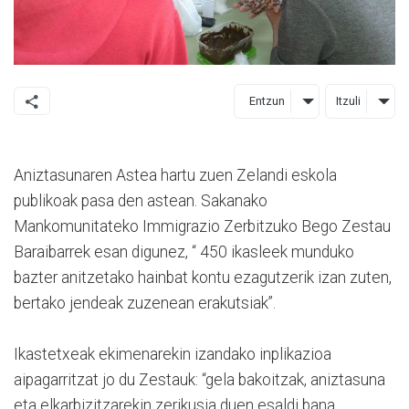
Entzun
Itzuli
Aniztasunaren Astea hartu zuen Zelandi eskola
publikoak pasa den astean. Sakanako
Mankomunitateko Immigrazio Zerbitzuko Bego Zestau
Baraibarrek esan digunez, “ 450 ikasleek munduko
bazter anitzetako hainbat kontu ezagutzerik izan zuten,
bertako jendeak zuzenean erakutsiak”.
Ikastetxeak ekimenarekin izandako inplikazioa
aipagarritzat jo du Zestauk: “gela bakoitzak, aniztasuna
eta elkarbizitzarekin zerikusia duen esaldi bana