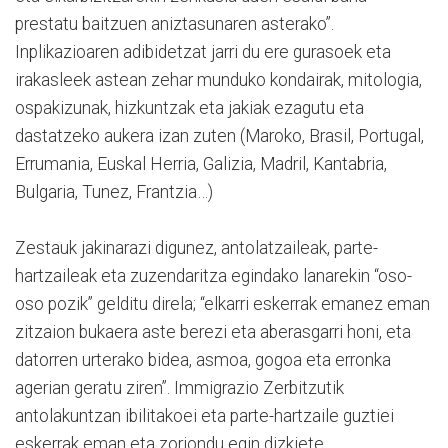
prestatu baitzuen aniztasunaren asterako”.
Inplikazioaren adibidetzat jarri du ere gurasoek eta
irakasleek astean zehar munduko kondairak, mitologia,
ospakizunak, hizkuntzak eta jakiak ezagutu eta
dastatzeko aukera izan zuten (Maroko, Brasil, Portugal,
Errumania, Euskal Herria, Galizia, Madril, Kantabria,
Bulgaria, Tunez, Frantzia…)
Zestauk jakinarazi digunez, antolatzaileak, parte-
hartzaileak eta zuzendaritza egindako lanarekin “oso-
oso pozik” gelditu direla; “elkarri eskerrak emanez eman
zitzaion bukaera aste berezi eta aberasgarri honi, eta
datorren urterako bidea, asmoa, gogoa eta erronka
agerian geratu ziren”. Immigrazio Zerbitzutik
antolakuntzan ibilitakoei eta parte-hartzaile guztiei
eskerrak eman eta zoriondu egin dizkiete.