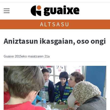
ALTSASU
Aniztasun ikasgaian, oso ongi
Guaixe
2015eko maiatzaren 21a