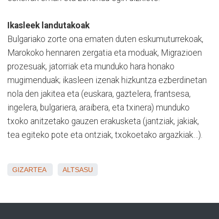
Ikasleek landutakoak
Bulgariako zorte ona ematen duten eskumuturrekoak,
Marokoko hennaren zergatia eta moduak, Migrazioen
prozesuak, jatorriak eta munduko hara honako
mugimenduak; ikasleen izenak hizkuntza ezberdinetan
nola den jakitea eta (euskara, gaztelera, frantsesa,
ingelera, bulgariera, araibera, eta txinera) munduko
txoko anitzetako gauzen erakusketa (jantziak, jakiak,
tea egiteko pote eta ontziak, txokoetako argazkiak…).
GIZARTEA
ALTSASU