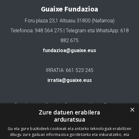
Guaixe Fundazioa
Foru plaza 23,1 Altsasu 31800 (Nafarroa)
Telefonoa: 948 564 275 | Telegram eta WhatsApp: 618
882 675
fundazioa@guaixe.eus
IRRATIA: 661 523 245
irratia@guaixe.eus
Gure lizentzia
: Creative Commons Aitortu Partekatu
×
Zure datuen erabilera
arduratsua
Codesyntaxek garatua
Gu eta gure bazkideek cookieak eta antzeko teknologiak erabiltzen
ditugu zure gailuan informazioa gordetzeko eta eskuratzeko, eta