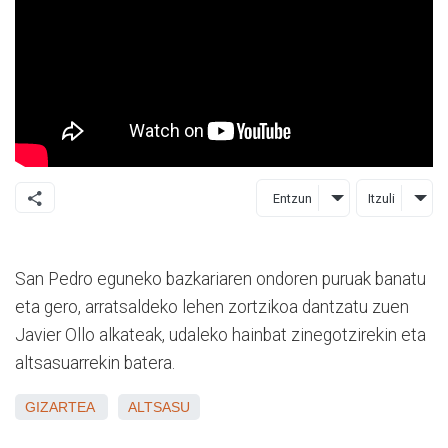
Entzun
Itzuli
San Pedro eguneko bazkariaren ondoren puruak banatu
eta gero, arratsaldeko lehen zortzikoa dantzatu zuen
Javier Ollo alkateak, udaleko hainbat zinegotzirekin eta
altsasuarrekin batera.
GIZARTEA
ALTSASU