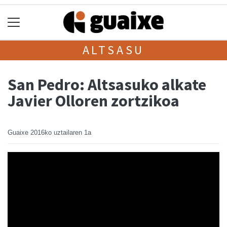
ALTSASU
San Pedro: Altsasuko alkate
Javier Olloren zortzikoa
Guaixe
2016ko uztailaren 1a