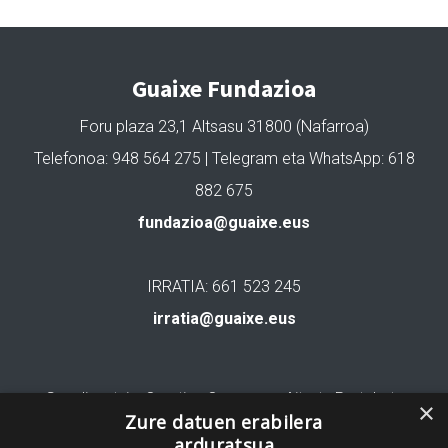
Guaixe Fundazioa
Foru plaza 23,1 Altsasu 31800 (Nafarroa)
Telefonoa: 948 564 275 | Telegram eta WhatsApp: 618
882 675
fundazioa@guaixe.eus
IRRATIA: 661 523 245
irratia@guaixe.eus
Gure lizentzia
: Creative Commons Aitortu Partekatu
×
Zure datuen erabilera
arduratsua
Codesyntaxek garatua