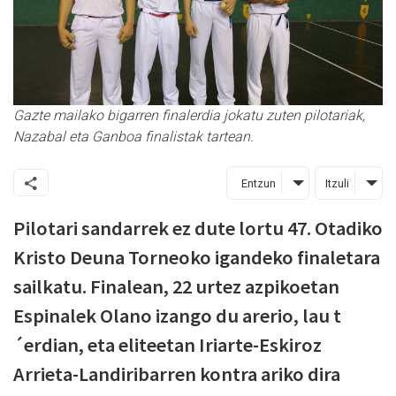
Gazte mailako bigarren finalerdia jokatu zuten pilotariak,
Nazabal eta Ganboa finalistak tartean.
Entzun
Itzuli
Pilotari sandarrek ez dute lortu 47. Otadiko
Kristo Deuna Torneoko igandeko finaletara
sailkatu. Finalean, 22 urtez azpikoetan
Espinalek Olano izango du arerio, lau t
´erdian, eta eliteetan Iriarte-Eskiroz
Arrieta-Landiribarren kontra ariko dira