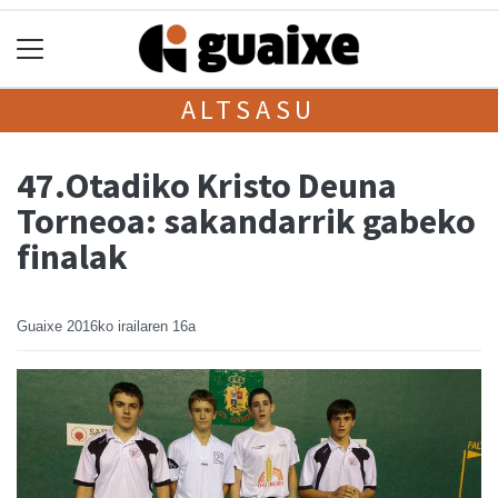
ALTSASU
47.Otadiko Kristo Deuna
Torneoa: sakandarrik gabeko
finalak
Guaixe
2016ko irailaren 16a