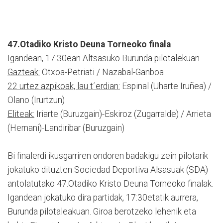
47.Otadiko Kristo Deuna Torneoko finala
Igandean, 17:30ean Altsasuko Burunda pilotalekuan
Gazteak:
Otxoa-Petriati / Nazabal-Ganboa
22 urtez azpikoak, lau t´erdian:
Espinal (Uharte Iruñea) /
Olano (Irurtzun)
Eliteak:
Iriarte (Buruzgain)-Eskiroz (Zugarralde) / Arrieta
(Hernani)-Landiribar (Buruzgain)
Bi finalerdi ikusgarriren ondoren badakigu zein pilotarik
jokatuko dituzten Sociedad Deportiva Alsasuak (SDA)
antolatutako 47.Otadiko Kristo Deuna Torneoko finalak.
Igandean jokatuko dira partidak, 17:30etatik aurrera,
Burunda pilotaleakuan. Giroa berotzeko lehenik eta