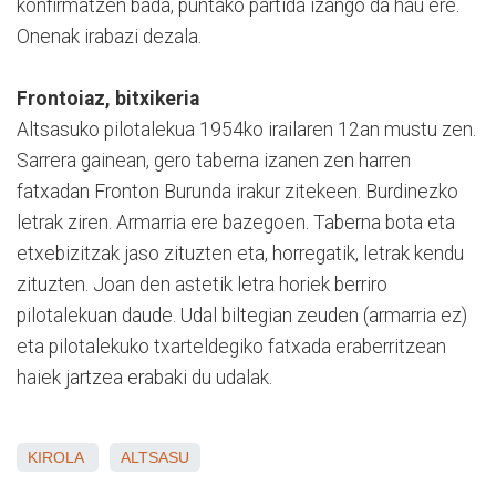
konfirmatzen bada, puntako partida izango da hau ere.
Onenak irabazi dezala.
Frontoiaz, bitxikeria
Altsasuko pilotalekua 1954ko irailaren 12an mustu zen.
Sarrera gainean, gero taberna izanen zen harren
fatxadan Fronton Burunda irakur zitekeen. Burdinezko
letrak ziren. Armarria ere bazegoen. Taberna bota eta
etxebizitzak jaso zituzten eta, horregatik, letrak kendu
zituzten. Joan den astetik letra horiek berriro
pilotalekuan daude. Udal biltegian zeuden (armarria ez)
eta pilotalekuko txarteldegiko fatxada eraberritzean
haiek jartzea erabaki du udalak.
KIROLA
ALTSASU