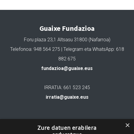
Guaixe Fundazioa
Foru plaza 23,1 Altsasu 31800 (Nafarroa)
Telefonoa: 948 564 275 | Telegram eta WhatsApp: 618
882 675
fundazioa@guaixe.eus
IRRATIA: 661 523 245
irratia@guaixe.eus
Gure lizentzia
: Creative Commons Aitortu Partekatu
×
Zure datuen erabilera