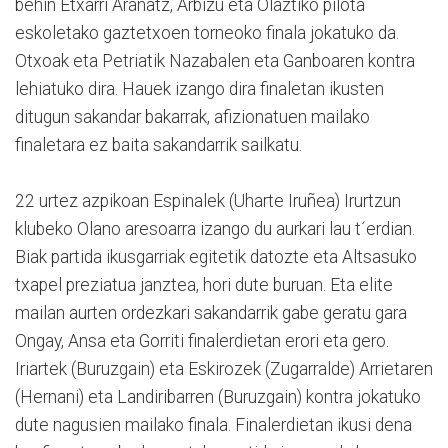
behin Etxarri Aranatz, Arbizu eta Olaztiko pilota
eskoletako gaztetxoen torneoko finala jokatuko da.
Otxoak eta Petriatik Nazabalen eta Ganboaren kontra
lehiatuko dira. Hauek izango dira finaletan ikusten
ditugun sakandar bakarrak, afizionatuen mailako
finaletara ez baita sakandarrik sailkatu.
22 urtez azpikoan Espinalek (Uharte Iruñea) Irurtzun
klubeko Olano aresoarra izango du aurkari lau t´erdian.
Biak partida ikusgarriak egitetik datozte eta Altsasuko
txapel preziatua janztea, hori dute buruan. Eta elite
mailan aurten ordezkari sakandarrik gabe geratu gara
Ongay, Ansa eta Gorriti finalerdietan erori eta gero.
Iriartek (Buruzgain) eta Eskirozek (Zugarralde) Arrietaren
(Hernani) eta Landiribarren (Buruzgain) kontra jokatuko
dute nagusien mailako finala. Finalerdietan ikusi dena