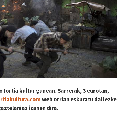
o Iortia kultur gunean. Sarrerak, 3 eurotan,
rtiakultura.com
web orrian eskuratu daitezke
aztelaniaz izanen dira.