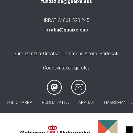
fundazioa@guaixe.eus
IRRATIA: 661 523 245
irratia@guaixe.eus
Gure lizentzia
: Creative Commons Aitortu Partekatu
Codesyntaxek garatua
LEGE OHARRA
PUBLIZITATEA
ARAUAK
HARREMANET
>