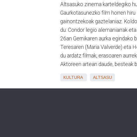
Altsasuko zinema karteldegiko hur
Gaurkotasunezko film horren hiru 
gainontzekoak gaztelaniaz. Koldo 
du: Condor legio alemaniarrak eta
26an Gernikaren aurka egindako b
Teresaren (Maria Valverde) eta H
du ardatz filmak, erasoaren aurre
Aktoreen artean daude, besteak b
KULTURA
ALTSASU