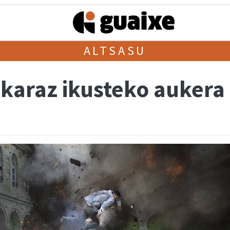
ALTSASU
skaraz ikusteko aukera