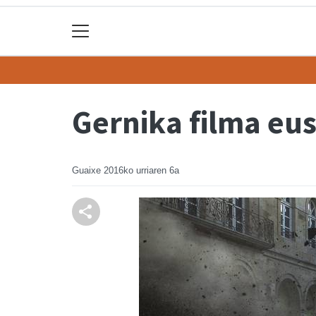
Gernika filma eu
Guaixe
2016ko urriaren 6a