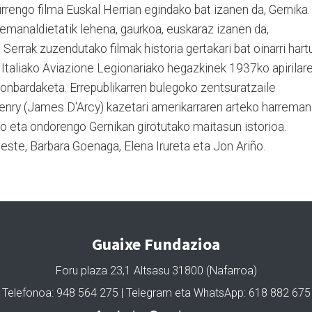
rengo filma Euskal Herrian egindako bat izanen da, Gernika.
emanaldietatik lehena, gaurkoa, euskaraz izanen da,
Serrak zuzendutako filmak historia gertakari bat oinarri hart
 Italiako Aviazione Legionariako hegazkinek 1937ko apirilar
onbardaketa. Errepublikarren bulegoko zentsuratzaile
enry (James D'Arcy) kazetari amerikarraren arteko harrema
ko eta ondorengo Gernikan girotutako maitasun istorioa.
este, Barbara Goenaga, Elena Irureta eta Jon Ariño.
Guaixe Fundazioa
Foru plaza 23,1 Altsasu 31800 (Nafarroa)
Telefonoa: 948 564 275 | Telegram eta WhatsApp: 618 882 675