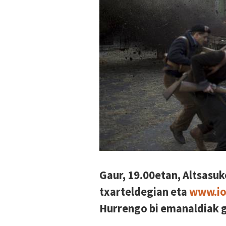
Gaur, 19.00etan, Altsasuk
txarteldegian eta
www.io
Hurrengo bi emanaldiak g