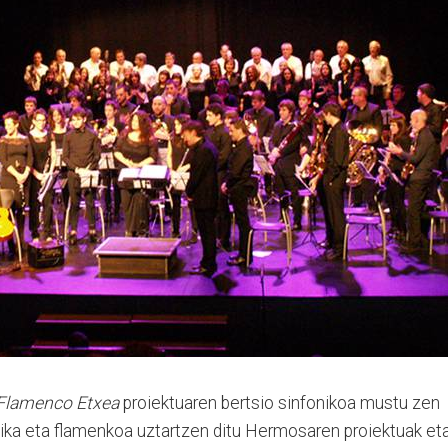
Flamenco Etxea
proiektuaren bertsio sinfonikoa mustu zen
ika eta flamenkoa uztartzen ditu Hermosaren proiektuak et