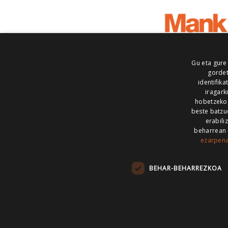
Gu eta gure
gordet
identifika
iragark
hobetzeko
beste batzu
erabili
beharrean 
ezarpen
AIARALDEA
AIKOR
AIURRI
ALEA
BEGITU
ERRAN
EUSKALERRIA IRRA
BEHAR-BEHARREZKOA
KRONIKA
MAILOPE
NOAUA
O