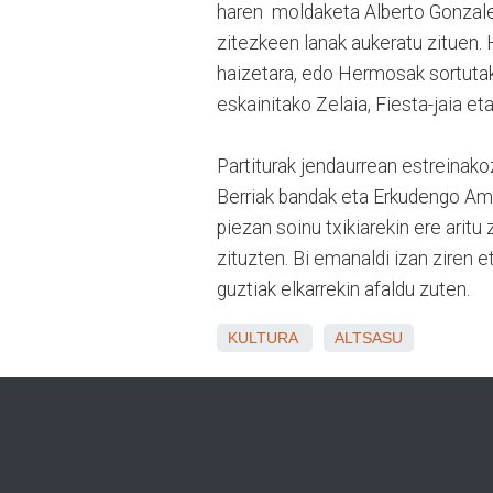
haren moldaketa Alberto Gonzale
zitezkeen lanak aukeratu zituen.
haizetara, edo Hermosak sortutak
eskainitako Zelaia, Fiesta-jaia et
Partiturak jendaurrean estreinak
Berriak bandak eta Erkudengo Am
piezan soinu txikiarekin ere arit
zituzten. Bi emanaldi izan ziren 
guztiak elkarrekin afaldu zuten.
KULTURA
ALTSASU