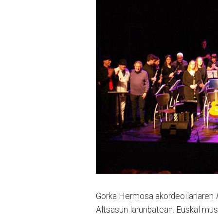
Gorka Hermosa akordeoilariaren
Altsasun larunbatean. Euskal mus