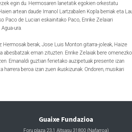
zek egin du. Hermosaren lanetatik egokien orkestatu
 Haien artean daude Imanol Lartzabalen Kopla berriak eta La
o Paco de Luciari eskainitako Paco, Enrike Zelaiari
a Agua-ura.
oz Hermosak berak, Jose Luis Monton gitarra-joleak, Haize
a abesbatzak eman zituzten. Enrike Zelaiak bere omenezko
u zen. Emanaldi guztian ferietako auzipetuak presente izan
eta harrera beroa izan zuen ikuskizunak. Ondoren, musikari
Guaixe Fundazioa
Foru plaza 23,1 Altsasu 31800 (Nafarroa)