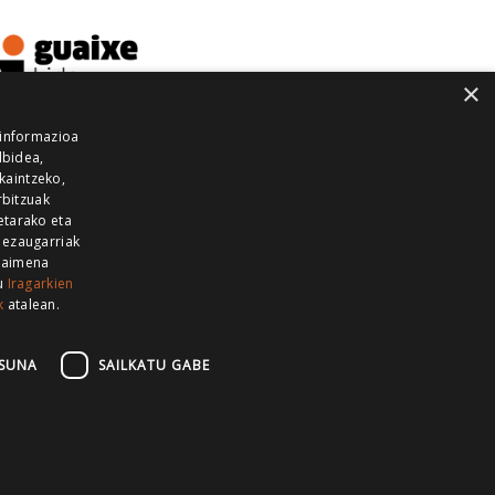
×
 informazioa
lbidea,
skaintzeko,
rbitzuak
etarako eta
 ezaugarriak
 baimena
zu
Iragarkien
k
atalean.
EITIA GUKA
AZKOITIA GUKA
BARRENA
GUKA
GUKA TELEBISTA
HIRUKA
SUNA
SAILKATU GABE
Z GUKA
ZUMAIA GUKA
28 KANALA