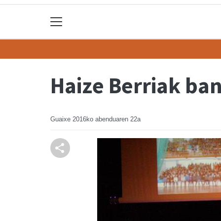
Haize Berriak ban
Guaixe
2016ko abenduaren 22a