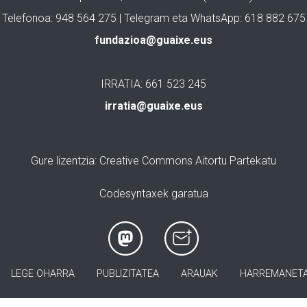
Telefonoa: 948 564 275 | Telegram eta WhatsApp: 618 882 675
fundazioa@guaixe.eus
IRRATIA: 661 523 245
irratia@guaixe.eus
Gure lizentzia
: Creative Commons Aitortu Partekatu
Codesyntaxek garatua
LEGE OHARRA
PUBLIZITATEA
ARAUAK
HARREMANET