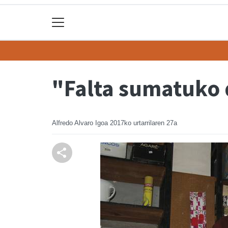
"Falta sumatuko 
Alfredo Alvaro Igoa
2017ko urtarrilaren 27a