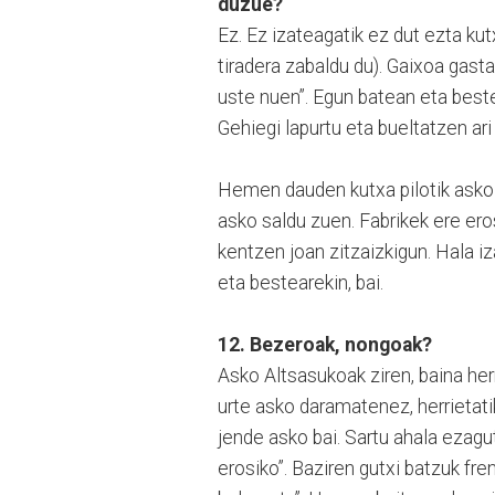
duzue?
Ez. Ez izateagatik ez dut ezta kut
tiradera zabaldu du). Gaixoa gasta
uste nuen”. Egun batean eta best
Gehiegi lapurtu eta bueltatzen ar
Hemen dauden kutxa pilotik asko
asko saldu zuen. Fabrikek ere er
kentzen joan zitzaizkigun. Hala 
eta bestearekin, bai.
12. Bezeroak, nongoak?
Asko Altsasukoak ziren, baina her
urte asko daramatenez, herrietati
jende asko bai. Sartu ahala ezagu
erosiko”. Baziren gutxi batzuk fre