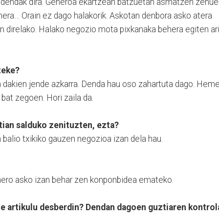
endak dira. Generoa ekartzean batzuetan asmatzen zenue
hera… Orain ez dago halakorik. Askotan denbora asko atera
n direlako. Halako negozio mota pixkanaka behera egiten ar
teke?
en dakien jende azkarra. Denda hau oso zahartuta dago. Hem
bat zegoen. Hori zaila da.
ztian salduko zenituzten, ezta?
n balio txikiko gauzen negozioa izan dela hau.
genero asko izan behar zen konponbidea emateko.
te artikulu desberdin? Dendan dagoen guztiaren kontrol