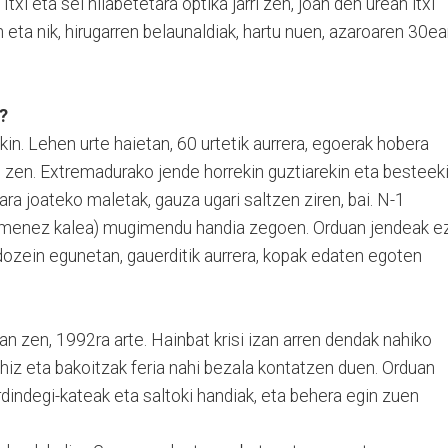
txi eta sei hilabetetara optika jarri zen, joan den urean itxi
 eta nik, hirugarren belaunaldiak, hartu nuen, azaroaren 30e
?
n. Lehen urte haietan, 60 urtetik aurrera, egoerak hobera
i zen. Extremadurako jende horrekin guztiarekin eta besteek
a joateko maletak, gauza ugari saltzen ziren, bai. N-1
Ximenez kalea) mugimendu handia zegoen. Orduan jendeak e
dozein egunetan, gauerditik aurrera, kopak edaten egoten
an zen, 1992ra arte. Hainbat krisi izan arren dendak nahiko
ahiz eta bakoitzak feria nahi bezala kontatzen duen. Orduan
rdindegi-kateak eta saltoki handiak, eta behera egin zuen