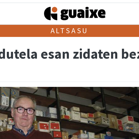
ALTSASU
dutela esan zidaten b