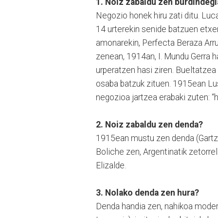
1. Noiz zabaldu zen burdindegi
Negozio honek hiru zati ditu. Luc
14 urterekin senide batzuen etxe
amonarekin, Perfecta Beraza Arrue
zenean, 1914an, I. Mundu Gerra h
urperatzen hasi ziren. Bueltatzea
osaba batzuk zituen. 1915ean Lusi
negozioa jartzea erabaki zuten:
2. Noiz zabaldu zen denda?
1915ean mustu zen denda (Gartzi
Boliche zen, Argentinatik zetorr
Elizalde.
3. Nolako denda zen hura?
Denda handia zen, nahikoa moderno