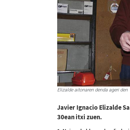
Elizalde aitonaren denda ageri den
Javier Ignacio Elizalde S
30ean itxi zuen.