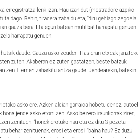
xa erregistratzailerik izan. Hau izan dut (mostradore azpiko
tuta dago. Behin, tiradera zabaldu eta, “diru gehiago zegoela
ean gauza bera. Eta egun batean mutil bat harrapatu genuen.
i zela harrapatu genuen.
 hutsik daude. Gauza asko zeuden. Hasieran etxeak janztek
osten zuten. Akaberan ez zuten gastatzen, beste batzuk
izan zen. Hemen zaharkitu antza gaude. Jendearekin, batekin
rietako asko ere. Azken aldian garraioa hobetu denez, autoe
k hona jende asko etorri zen. Asko bezero iraunkorrak ziren,
tzen zenituen: “honek erotuko nau eta ez ditu 3 pezeta
natu behar zenituenak, erosi eta erosi: “baina hau? Ez duzu