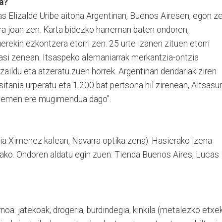
a?
as Elizalde Uribe aitona Argentinan, Buenos Airesen, egon ze
ra joan zen. Karta bidezko harreman baten ondoren,
rekin ezkontzera etorri zen. 25 urte izanen zituen etorri
asi zenean. Itsaspeko alemaniarrak merkantzia-ontzia
 zaildu eta atzeratu zuen horrek. Argentinan dendariak ziren
tania urperatu eta 1.200 bat pertsona hil zirenean, Altsasu
 “hemen ere mugimendua dago”.
a Ximenez kalean, Navarra optika zena). Hasierako izena
elako. Ondoren aldatu egin zuen: Tienda Buenos Aires, Lucas
a: jatekoak, drogeria, burdindegia, kinkila (metalezko etxe