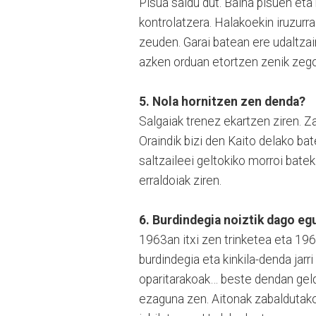
Pisua saldu dut. Baina pisuen eta
kontrolatzera. Halakoekin iruzurra
zeuden. Garai batean ere udaltzai
azken orduan etortzen zenik zegoe
5. Nola hornitzen zen denda?
Salgaiak trenez ekartzen ziren. Za
Oraindik bizi den Kaito delako bat
saltzaileei geltokiko morroi batek
erraldoiak ziren.
6. Burdindegia noiztik dago e
1963an itxi zen trinketea eta 196
burdindegia eta kinkila-denda jarr
oparitarakoak… beste dendan geld
ezaguna zen. Aitonak zabaldutako