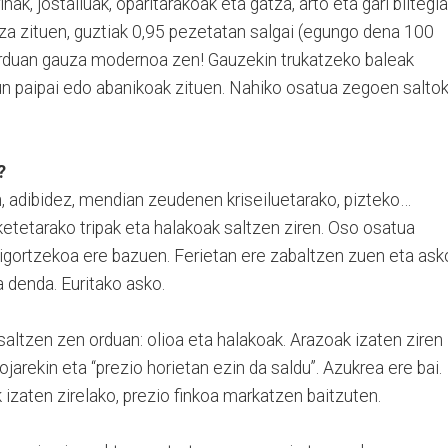
rinak, jostailuak, oparitarakoak eta gatza, arto eta gari biltegi
uza zituen, guztiak 0,95 pezetatan salgai (egungo dena 100
orduan gauza modernoa zen! Gauzekin trukatzeko baleak
 paipai edo abanikoak zituen. Nahiko osatua zegoen saltok
?
, adibidez, mendian zeudenen kriseiluetarako, pizteko…
ilketetarako tripak eta halakoak saltzen ziren. Oso osatua
gortzekoa ere bazuen. Ferietan ere zabaltzen zuen eta ask
 denda. Euritako asko.
altzen zen orduan: olioa eta halakoak. Arazoak izaten ziren
jarekin eta “prezio horietan ezin da saldu”. Azukrea ere bai.
 izaten zirelako, prezio finkoa markatzen baitzuten.