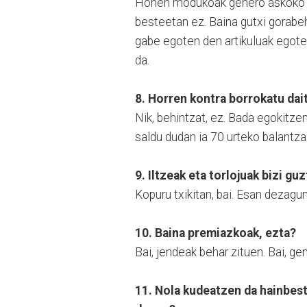
Honen modukoak genero askoko d
besteetan ez. Baina gutxi gorabe
gabe egoten den artikuluak egote
da.
8. Horren kontra borrokatu dai
Nik, behintzat, ez. Bada egokitz
saldu dudan ia 70 urteko balantza 
9. Iltzeak eta torlojuak bizi gu
Kopuru txikitan, bai. Esan dezagu
10. Baina premiazkoak, ezta?
Bai, jendeak behar zituen. Bai, 
11. Nola kudeatzen da hainbes