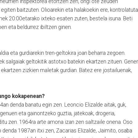
 neurrien inspektorea etortzen zen, ongi ote zeuden
 egiten baitzuten. Olioarekin eta halakoekin ere, kontrolatuta
nek 20:00etarako ixteko esaten zuten, bestela isuna. Beti
n eta beldurrez ibiltzen ginen.
ldia eta gurdiarekin tren-geltokira joan beharra zegoen.
ek salgaiak geltokitik astotxo batekin ekartzen zituen. Gene
 ekartzen zizkien maletak gurdian. Batez ere jostailuenak,
gungo kokapenean?
4an denda banatu egin zen. Leoncio Elizalde aitak, guk,
i genuen eta gainontzeko guztia, jatekoak, drogeria,
itu zen. 1964ra arte amona izan zen saltzaile onena. Oso
 denda 1987an itxi zen, Zacarias Elizalde, Jaimito, osaba