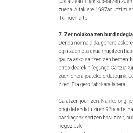
jubilatzean. Hark kudeatzen zuen. I
zuena. Aitak ere 1987an utzi zuen
itxi nuen arte.
7. Zer nolakoa zen burdindegia
Denda normala da, genero askoreki
egin zuen eta dirua mugitzen has
gauza asko saltzen zen hemen: har
errepidearekin (egungo Gartzia 
zuen ohera joateko ordutegirik. E
ziren. Eta gero fabrikara lanera.
Garatzen joan zen. Nahiko ongi jo
ongi defendatu ziren 92ra arte, n
handiagoak sartzen hasi ziren, bu
negozioak.