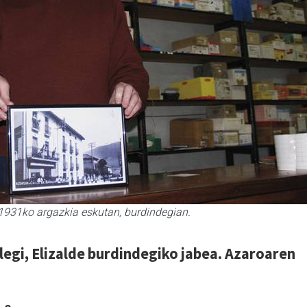
 1931ko argazkia eskutan, burdindegian.
alegi, Elizalde burdindegiko jabea. Azaroaren