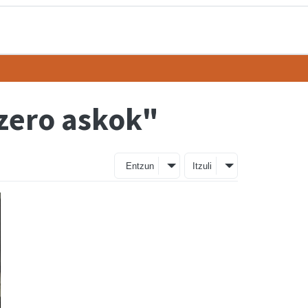
ezero askok"
Entzun
Itzuli