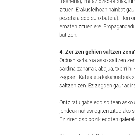
tresneria), imitaziozko-bitxiak, lur
zituen. Erakusleihoan hainbat ga
pezetara edo euro batera). Hori 
ematen zituen ere. Propagandadun
bat zen.
4. Zer zen gehien saltzen zena
Orduan karburoa asko saltzen zen
sardina-zaharrak, abajua, txerri-h
zegoen. Kafea eta kakahueteak xi
saltzen zen. Ez zegoen gaur adina
Ontziratu gabe edo soltean asko s
jendeak nahasi egiten zituelako so
Ez ziren oso pozik egoten galerak