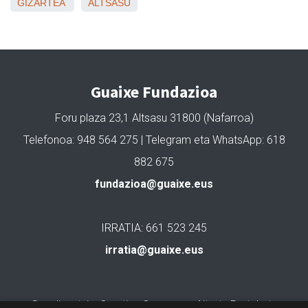
GIZARTEA
ALTSASU
Guaixe Fundazioa
Foru plaza 23,1 Altsasu 31800 (Nafarroa)
Telefonoa: 948 564 275 | Telegram eta WhatsApp: 618
882 675
fundazioa@guaixe.eus
IRRATIA: 661 523 245
irratia@guaixe.eus
Gure lizentzia
: Creative Commons Aitortu Partekatu