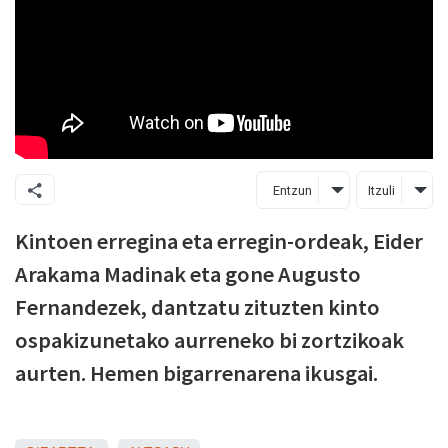
Entzun
Itzuli
Kintoen erregina eta erregin-ordeak, Eider
Arakama Madinak eta gone Augusto
Fernandezek, dantzatu zituzten kinto
ospakizunetako aurreneko bi zortzikoak
aurten. Hemen bigarrenarena ikusgai.