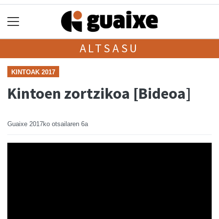
ALTSASU
KINTOAK 2017
Kintoen zortzikoa [Bideoa]
Guaixe
2017ko otsailaren 6a