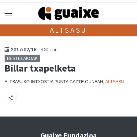
ALTSASU
2017/02/18
18:30ean
BESTELAKOAK
Billar txapelketa
ALTSASUKO INTXOSTIA PUNTA GAZTE GUNEAN,
ALTSASU
Guaixe Fundazioa