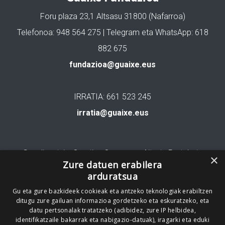
Foru plaza 23,1 Altsasu 31800 (Nafarroa)
Telefonoa: 948 564 275 | Telegram eta WhatsApp: 618
882 675
fundazioa@guaixe.eus
IRRATIA: 661 523 245
irratia@guaixe.eus
Gure lizentzia
: Creative Commons Aitortu Partekatu
×
Zure datuen erabilera
arduratsua
Codesyntaxek garatua
Gu eta gure bazkideek cookieak eta antzeko teknologiak erabiltzen
ditugu zure gailuan informazioa gordetzeko eta eskuratzeko, eta
datu pertsonalak tratatzeko (adibidez, zure IP helbidea,
identifikatzaile bakarrak eta nabigazio-datuak), iragarki eta eduki