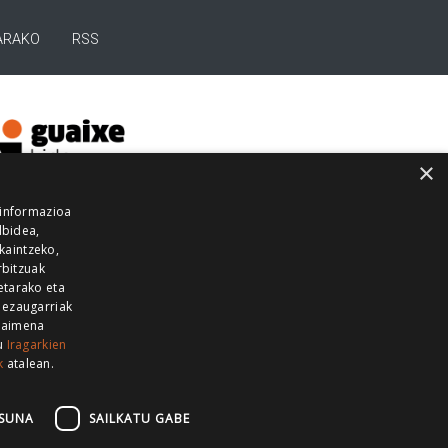
ARAKO
RSS
×
 informazioa
lbidea,
skaintzeko,
rbitzuak
etarako eta
 ezaugarriak
 baimena
zu
Iragarkien
k
atalean.
EITIA GUKA
AZKOITIA GUKA
BARRENA
GUKA
GUKA TELEBISTA
HIRUKA
SUNA
SAILKATU GABE
Z GUKA
ZUMAIA GUKA
28 KANALA