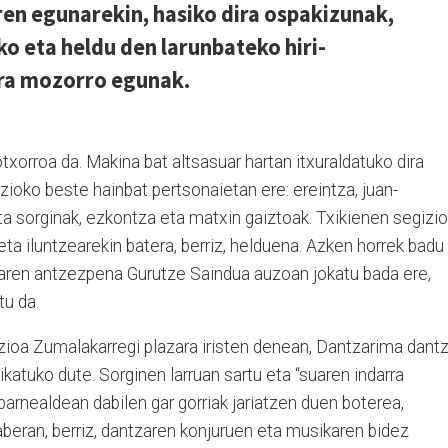
rren egunarekin, hasiko dira ospakizunak,
ko eta heldu den larunbateko hiri-
ira mozorro egunak.
orroa da. Makina bat altsasuar hartan itxuraldatuko dira
zioko beste hainbat pertsonaietan ere: ereintza, juan-
ta sorginak, ezkontza eta matxin gaiztoak. Txikienen segizio
eta iluntzearekin batera, berriz, helduena. Azken horrek badu
tzaren antzezpena Gurutze Saindua auzoan jokatu bada ere,
tu da.
izioa Zumalakarregi plazara iristen denean, Dantzarima dant
ikatuko dute. Sorginen larruan sartu eta “suaren indarra
barnealdean dabilen gar gorriak jariatzen duen boterea,
kaberan, berriz, dantzaren konjuruen eta musikaren bidez