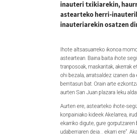
inauteri txikiarekin, hau
astearteko herri-inauteri
inauteriarekin osatzen d
Ihote altsasuarreko ikonoa momotx
asteartean. Baina baita ihote segi
tranposoak, maskaritak, akerrak e
ohi bezala, arratsaldez izanen da 
berritasun bat. Orain arte ezkon
aurten San Juan plazara leku alda
Aurten ere, astearteko ihote-seg
konpainiako kideek Akelarrea, irud
ekarriko digute, gure gorputzaren 
udaberriaren deia… ekarri ere”. A