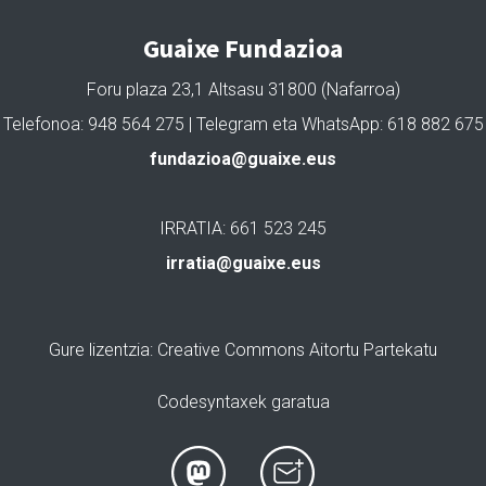
Guaixe Fundazioa
Foru plaza 23,1 Altsasu 31800 (Nafarroa)
Telefonoa: 948 564 275 | Telegram eta WhatsApp: 618 882 675
fundazioa@guaixe.eus
IRRATIA: 661 523 245
irratia@guaixe.eus
Gure lizentzia
: Creative Commons Aitortu Partekatu
Codesyntaxek garatua