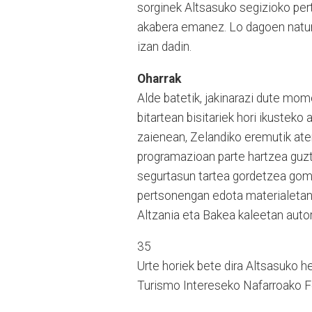
sorginek Altsasuko segizioko perts
akabera emanez. Lo dagoen natura
izan dadin.
Oharrak
Alde batetik, jakinarazi dute mom
bitartean bisitariek hori ikusteko
zaienean, Zelandiko eremutik ater
programazioan parte hartzea guzt
segurtasun tartea gordetzea gome
pertsonengan edota materialetan s
Altzania eta Bakea kaleetan autor
35
Urte horiek bete dira Altsasuko h
Turismo Intereseko Nafarroako F