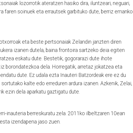
onaiak lozorrotik ateratzen hasiko dira, iluntzeari, neguari,
 faren soinuek eta errautsek garbituko dute, berriz emanko
otxorroak eta beste pertsonaiak Zelandin janzten diren
 aukera izanen dutela, baina frontoira sartzeko deia egiten
atzea eskatu dute. Bestetik, gogorarazi dute ihote
iz borondatezkoa dela. Horregatik, arretaz jokatzea eta
ndatu dute. Ez udala ezta Inauteri Batzordeak ere ez du
ortutako kalte edo erreduren ardura izanen. Azkenik, Zelai,
ik ezin dela aparkatu gaztigatu dute.
erri-inauteria berreskuratu zela. 2011ko ilbeltzaren 10ean
esta izendapena jaso zuen.