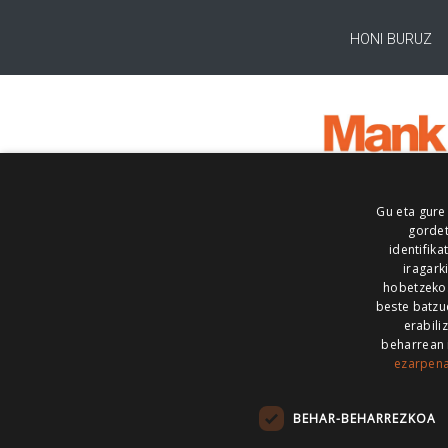
HONI BURUZ
Gu eta gure
gordet
identifika
iragark
hobetzeko
beste batzu
erabili
beharrean 
ezarpen
AIARALDEA
AIKOR
AIURRI
ALEA
BEGITU
ERRAN
EUSKALERRIA IRRA
BEHAR-BEHARREZKOA
KRONIKA
MAILOPE
NOAUA
O