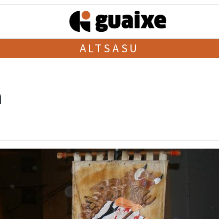
ALTSASU
n