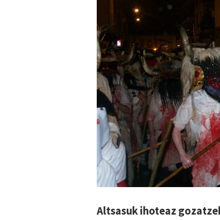
Altsasuk ihoteaz gozatze