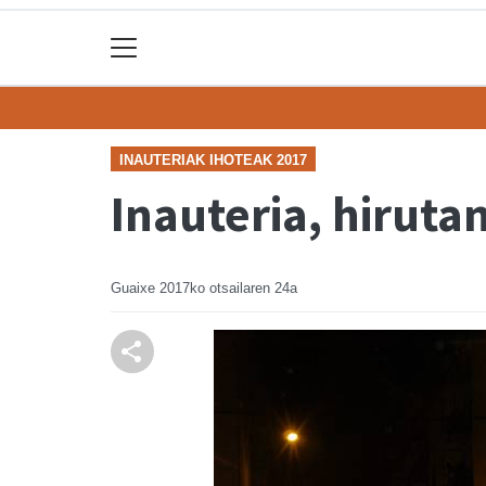
INAUTERIAK IHOTEAK 2017
Inauteria, hiruta
Guaixe
2017ko otsailaren 24a