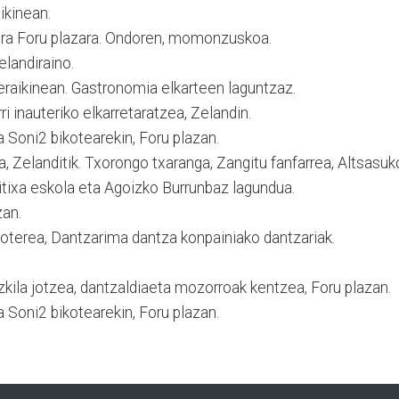
ikinean.
siera Foru plazara. Ondoren, momonzuskoa.
elandiraino.
raikinean. Gastronomia elkarteen laguntzaz.
i inauteriko elkarretaratzea, Zelandin.
 Soni2 bikotearekin, Foru plazan.
a, Zelanditik. Txorongo txaranga, Zangitu fanfarrea, Altsasuk
rikitixa eskola eta Agoizko Burrunbaz lagundua.
an.
boterea, Dantzarima dantza konpainiako dantzariak.
ezkila jotzea, dantzaldiaeta mozorroak kentzea, Foru plazan.
 Soni2 bikotearekin, Foru plazan.