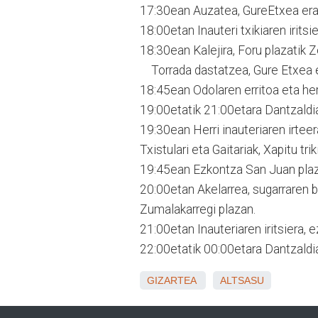
17:30ean Auzatea, GureEtxea era
18:00etan Inauteri txikiaren irit
18:30ean Kalejira, Foru plazatik Z
Torrada dastatzea, Gure Etxea e
18:45ean Odolaren erritoa eta herr
19:00etatik 21:00etara Dantzaldia
19:30ean Herri inauteriaren irteer
Txistulari eta Gaitariak, Xapitu t
19:45ean Ezkontza San Juan plaz
20:00etan Akelarrea, sugarraren 
Zumalakarregi plazan.
21:00etan Inauteriaren iritsiera, 
22:00etatik 00:00etara Dantzaldia
GIZARTEA
ALTSASU