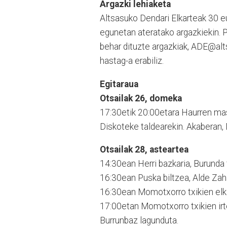
Argazki lehiaketa
Altsasuko Dendari Elkarteak 30 e
egunetan ateratako argazkiekin. P
behar dituzte argazkiak, ADE@alt
hastag-a erabiliz.
Egitaraua
Otsailak 26, domeka
17:30etik 20:00etara Haurren mas
Diskoteke taldearekin. Akaberan
Otsailak 28, asteartea
14:30ean Herri bazkaria, Burunda 
16:30ean Puska biltzea, Alde Zah
16:30ean Momotxorro txikien elka
17:00etan Momotxorro txikien irte
Burrunbaz lagunduta.