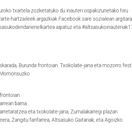
uroko txartela zozketatuko du inauteri ospakizunetako hiru
arte-hartzaileek argazkiak Facebook sare sozialean argitara
sasukodendarienelkartea aipatuz eta #altsasukoinauteriak1
karada, Burunda frontoian. Txokolate-jana eta mozorro fes
, Momonsuzko.
frontoian.
arrean barna.
rretaratzea eta txokolate-jana, Zumalakarregi plazan.
era, Zangitu fanfarrea, Altsasuko Gaitariak, eta Agoizko