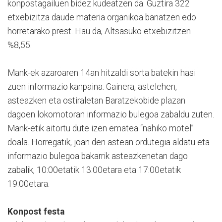
konpostagailuen bidez kudeatzen da. Guztira 322
etxebizitza daude materia organikoa banatzen edo
horretarako prest. Hau da, Altsasuko etxebizitzen
%8,55.
Mank-ek azaroaren 14an hitzaldi sorta batekin hasi
zuen informazio kanpaina. Gainera, astelehen,
asteazken eta ostiraletan Baratzekobide plazan
dagoen lokomotoran informazio bulegoa zabaldu zuten.
Mank-etik aitortu dute izen ematea “nahiko motel”
doala. Horregatik, joan den astean ordutegia aldatu eta
informazio bulegoa bakarrik asteazkenetan dago
zabalik, 10:00etatik 13:00etara eta 17:00etatik
19:00etara.
Konpost festa