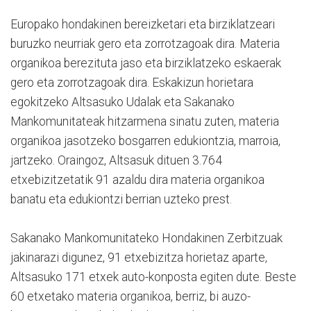
Europako hondakinen bereizketari eta birziklatzeari
buruzko neurriak gero eta zorrotzagoak dira. Materia
organikoa berezituta jaso eta birziklatzeko eskaerak
gero eta zorrotzagoak dira. Eskakizun horietara
egokitzeko Altsasuko Udalak eta Sakanako
Mankomunitateak hitzarmena sinatu zuten, materia
organikoa jasotzeko bosgarren edukiontzia, marroia,
jartzeko. Oraingoz, Altsasuk dituen 3.764
etxebizitzetatik 91 azaldu dira materia organikoa
banatu eta edukiontzi berrian uzteko prest.
Sakanako Mankomunitateko Hondakinen Zerbitzuak
jakinarazi digunez, 91 etxebizitza horietaz aparte,
Altsasuko 171 etxek auto-konposta egiten dute. Beste
60 etxetako materia organikoa, berriz, bi auzo-