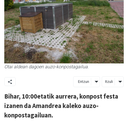
Otai aldean dagoen auzo-konpostagailua.
Entzun
Itzuli
Bihar, 10:00etatik aurrera, konpost festa
izanen da Amandrea kaleko auzo-
konpostagailuan.