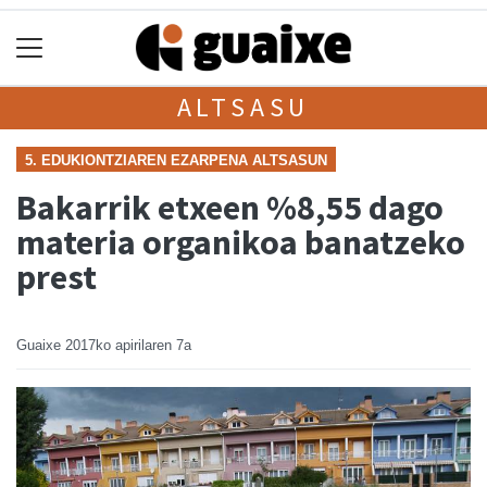
ALTSASU
5. EDUKIONTZIAREN EZARPENA ALTSASUN
Bakarrik etxeen %8,55 dago
materia organikoa banatzeko
prest
Guaixe
2017ko apirilaren 7a