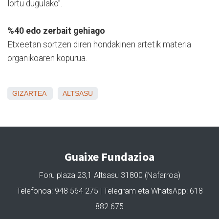
lortu dugulako”.
%40 edo zerbait gehiago
Etxeetan sortzen diren hondakinen artetik materia
organikoaren kopurua.
GIZARTEA
ALTSASU
Guaixe Fundazioa
Foru plaza 23,1 Altsasu 31800 (Nafarroa)
Telefonoa: 948 564 275 | Telegram eta WhatsApp: 618
882 675