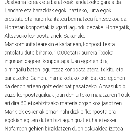
Udaberria loreak eta baratzeak landatzeko garaia da.
Landare eta barazkiak egoki hazteko, lurra egoki
prestatu eta haren kalitatea bermatzea funtsezkoa da.
Horretan konpostak izugarri lagundu dezake. Horregatik,
Altsasuko konpostalariek, Sakanako
Mankomunitatearekin elkarlanean, konpost festa
antolatu dute biharko. 10:00etatik aurrera Txioka
inguruan dagoen konpostagailuan egonen dira,
birringailu baten laguntzaz konposta atera, txikitu eta
banatzeko. Gainera, hamaiketako txiki bat ere egonen
da denon artean goiz eder bat pasatzeko. Altsasuko bi
auzo-konpostagailuak joan den urteko maiatzaren 16tik
ari dira 60 etxebizitzako materia organikoa jasotzen.
Mank-ek eskerrak eman nahi dizkie “konposta era
egokian egiten duten bizilagun guztiei, haiei esker
Nafarroan gehien birziklatzen duen eskualdea izatea