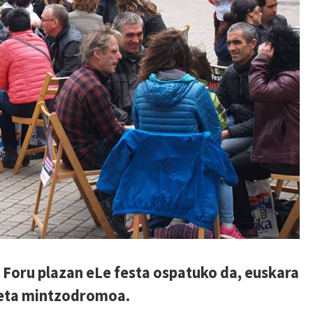
 Foru plazan eLe festa ospatuko da, euskara
 eta mintzodromoa.