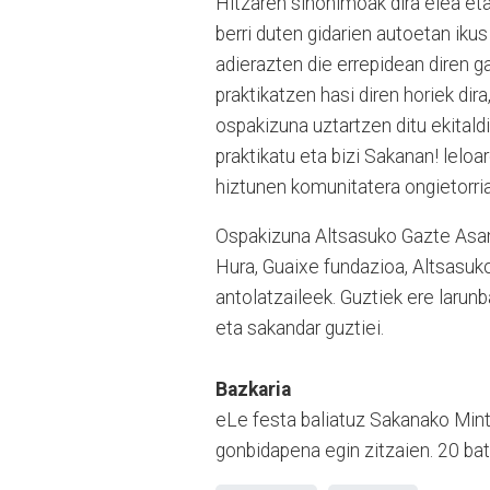
Hitzaren sinonimoak dira elea eta 
berri duten gidarien autoetan ikus 
adierazten die errepidean diren ga
praktikatzen hasi diren horiek dira
ospakizuna uztartzen ditu ekitaldi 
praktikatu eta bizi Sakanan! leloar
hiztunen komunitatera ongietorri
Ospakizuna Altsasuko Gazte Asan
Hura, Guaixe fundazioa, Altsasuk
antolatzaileek. Guztiek ere laru
eta sakandar guztiei.
Bazkaria
eLe festa baliatuz Sakanako Mint
gonbidapena egin zitzaien. 20 bat