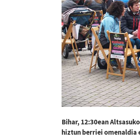
Bihar, 12:30ean Altsasuko
hiztun berriei omenaldia