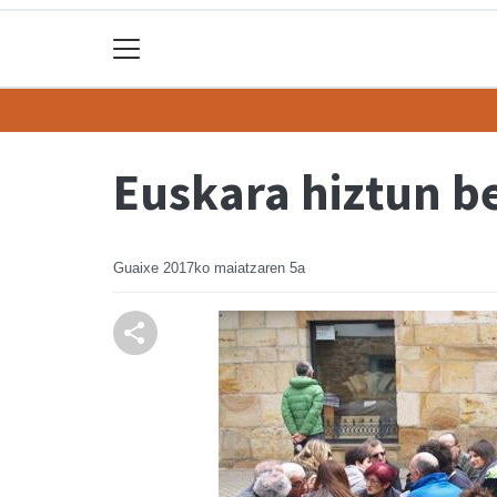
Euskara hiztun b
Guaixe
2017ko maiatzaren 5a