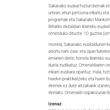
Sakanako euskal hiztun berriak e
urtean, ehun pertsona elkartu eta
programak eta Sakanako Mankomun
Biharko ekitaldian ibarreko euskal
omenduko dituzte. 10 guztira (om
Horrela, Sakanako euskaldunen k
aitortu nahi zaie, eta opari batek
emanen diete, horrela ibarreko eu
duela irudikatuz. Omenaldiaren on
elkarri euskara oparituz. Hala, h
haiekin praktikatzeko eta haien b
direnek ez dute aitzakiarik izane
direlako. Omenaldi-ospakizunari 
Izenaz