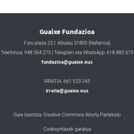
Guaixe Fundazioa
Foru plaza 23,1 Altsasu 31800 (Nafarroa)
Telefonoa: 948 564 275 | Telegram eta WhatsApp: 618 882 675
fundazioa@guaixe.eus
IRRATIA: 661 523 245
irratia@guaixe.eus
Gure lizentzia
: Creative Commons Aitortu Partekatu
Codesyntaxek garatua