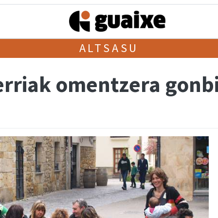
ALTSASU
erriak omentzera gonb