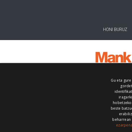
HONI BURUZ
Gu eta gure
gordet
identifika
iragark
hobetzeko
beste batzu
erabili
beharrean 
ezarpen
AIARALDEA
AIKOR
AIURRI
ALEA