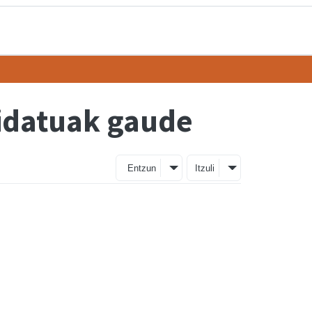
idatuak gaude
Entzun
Itzuli