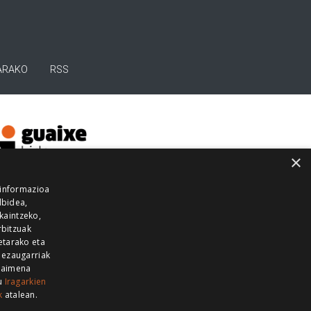
ARAKO
RSS
×
 informazioa
lbidea,
skaintzeko,
rbitzuak
etarako eta
 ezaugarriak
 baimena
zu
Iragarkien
k
atalean.
EITIA GUKA
AZKOITIA GUKA
BARRENA