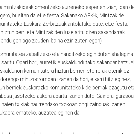
ta mintzakideak omentzeko aurreneko esperientzian, joan d
 gero, bueltan da eLe festa. Sakanako AEK-k, Mintzakide
itateko Euskara Zerbitzuak antolatuko dute, eLe festa.
 hiztun berri eta Mintzakiden luze aritu diren sakandarrak
endu gehiago zeuden, baina ezin zuten egon).
omunitatea zabaltzeko eta handitzeko egin duten ahalegina
in saritu. Opari hori, aurretik euskaldundutako sakandar batzue
skaldunon komunitatera hiztun berrien etorrerak etenik ez
dorengo mintzodromoan izanen da hori, elkarri hitz eginez,
iztun berriek euskarazko komunitateko kide berriak ezagutu et
abesa jasotzeko aukera aparta izanen dute. Gainera, gurasoa
n, haien txikiak haurrendako txokoan ongi zainduak izanen
bukaera emateko, auzatea eginen da.