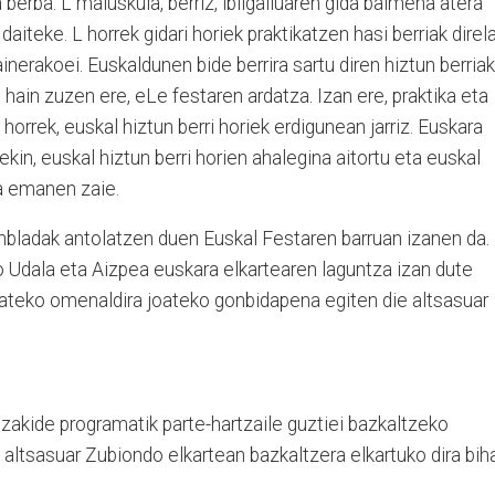
berba. L maiuskula, berriz, ibilgailuaren gida baimena atera
daiteke. L horrek gidari horiek praktikatzen hasi berriak direl
inerakoei. Euskaldunen bide berrira sartu diren hiztun berriak
, hain zuzen ere, eLe festaren ardatza. Izan ere, praktika eta
horrek, euskal hiztun berri horiek erdigunean jarriz. Euskara
ekin, euskal hiztun berri horien ahalegina aitortu eta euskal
a emanen zaie.
bladak antolatzen duen Euskal Festaren barruan izanen da.
o Udala eta Aizpea euskara elkartearen laguntza izan dute
nbateko omenaldira joateko gonbidapena egiten die altsasuar
zakide programatik parte-hartzaile guztiei bazkaltzeko
 altsasuar Zubiondo elkartean bazkaltzera elkartuko dira biha