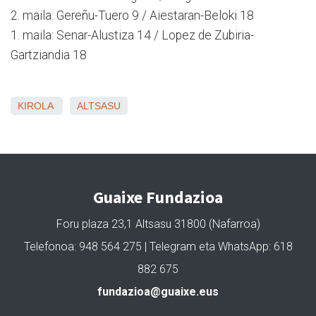
2. maila: Gereñu-Tuero 9 / Aiestaran-Beloki 18
1. maila: Senar-Alustiza 14 / Lopez de Zubiria-
Gartziandia 18
KIROLA
ALTSASU
Guaixe Fundazioa
Foru plaza 23,1 Altsasu 31800 (Nafarroa)
Telefonoa: 948 564 275 | Telegram eta WhatsApp: 618
882 675
fundazioa@guaixe.eus