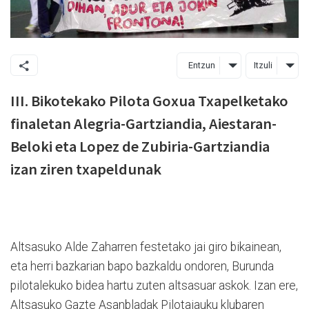
Entzun
Itzuli
III. Bikotekako Pilota Goxua Txapelketako
finaletan Alegria-Gartziandia, Aiestaran-
Beloki eta Lopez de Zubiria-Gartziandia
izan ziren txapeldunak
Altsasuko Alde Zaharren festetako jai giro bikainean,
eta herri bazkarian bapo bazkaldu ondoren, Burunda
pilotalekuko bidea hartu zuten altsasuar askok. Izan ere,
Altsasuko Gazte Asanbladak Pilotajauku klubaren