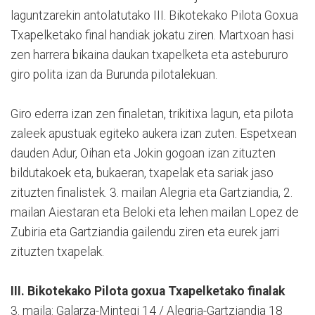
laguntzarekin antolatutako III. Bikotekako Pilota Goxua
Txapelketako final handiak jokatu ziren. Martxoan hasi
zen harrera bikaina daukan txapelketa eta astebururo
giro polita izan da Burunda pilotalekuan.
Giro ederra izan zen finaletan, trikitixa lagun, eta pilota
zaleek apustuak egiteko aukera izan zuten. Espetxean
dauden Adur, Oihan eta Jokin gogoan izan zituzten
bildutakoek eta, bukaeran, txapelak eta sariak jaso
zituzten finalistek. 3. mailan Alegria eta Gartziandia, 2.
mailan Aiestaran eta Beloki eta lehen mailan Lopez de
Zubiria eta Gartziandia gailendu ziren eta eurek jarri
zituzten txapelak.
III. Bikotekako Pilota goxua Txapelketako finalak
3. maila: Galarza-Mintegi 14 / Alegria-Gartziandia 18