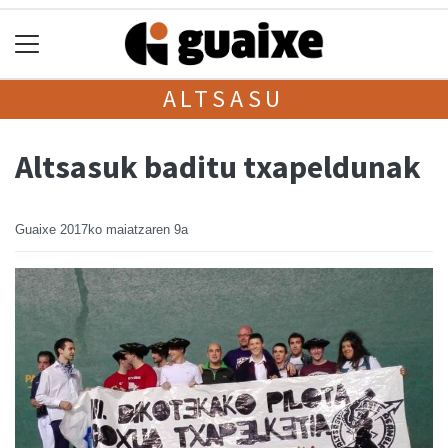
ALTSASU
Altsasuk baditu txapeldunak
Guaixe
2017ko maiatzaren 9a