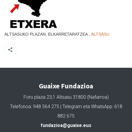
ALTSASUKO PLAZAN, ELKARRETARATZEA.,
ALTSASU
Guaixe Fundazioa
Foru plaza 23,1 Altsasu 31800 (Nafarroa)
Telefonoa: 948 564 275 | Telegram eta WhatsApp: 618
882 675
fundazioa@guaixe.eus