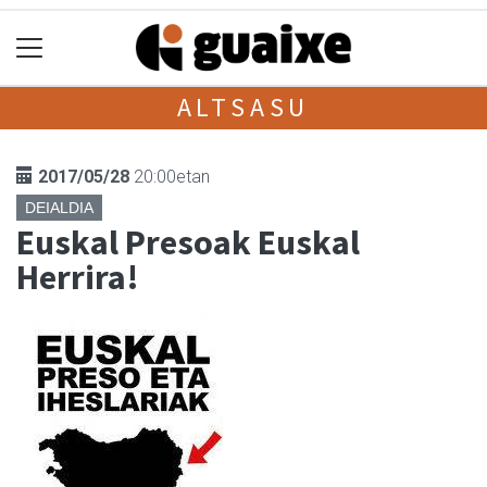
ALTSASU
2017/05/28
20:00etan
DEIALDIA
Euskal Presoak Euskal
Herrira!