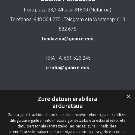
Foru plaza 23,1 Altsasu 31800 (Nafarroa)
Telefonoa: 948 564 275 | Telegram eta WhatsApp: 618
882 675
fundazioa@guaixe.eus
IRRATIA: 661 523 245
irratia@guaixe.eus
Gure lizentzia
: Creative Commons Aitortu Partekatu
×
Zure datuen erabilera
arduratsua
Codesyntaxek garatua
Gu eta gure bazkideek cookieak eta antzeko teknologiak erabiltzen
ditugu zure gailuan informazioa gordetzeko eta eskuratzeko, eta
datu pertsonalak tratatzeko (adibidez, zure IP helbidea,
identifikatzaile bakarrak eta nabigazio-datuak), iragarki eta eduki