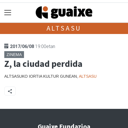
ALTSASU
2017/06/08
19:00etan
ZINEMA
Z, la ciudad perdida
ALTSASUKO IORTIA KULTUR GUNEAN,
ALTSASU
Guaixe Fundazioa