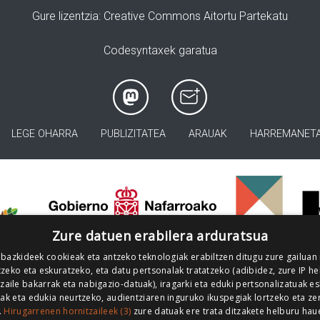
Gure lizentzia
: Creative Commons Aitortu Partekatu
Codesyntaxek garatua
LEGE OHARRA
PUBLIZITATEA
ARAUAK
HARREMANET
>
Zure datuen erabilera arduratsua
 bazkideek cookieak eta antzeko teknologiak erabiltzen ditugu zure gailuan
zeko eta eskuratzeko, eta datu pertsonalak tratatzeko (adibidez, zure IP he
tzaile bakarrak eta nabigazio-datuak), iragarki eta eduki pertsonalizatuak e
iak eta edukia neurtzeko, audientziaren inguruko ikuspegiak lortzeko eta ze
.
Hirugarrenen hornitzaileek (3)
zure datuak ere trata ditzakete helburu hau