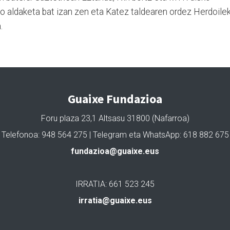
ko aldaketa bat izan zen eta Katez taldearen ordez Herdoile
.
Guaixe Fundazioa
Foru plaza 23,1 Altsasu 31800 (Nafarroa)
Telefonoa: 948 564 275 | Telegram eta WhatsApp: 618 882 675
fundazioa@guaixe.eus
IRRATIA: 661 523 245
irratia@guaixe.eus