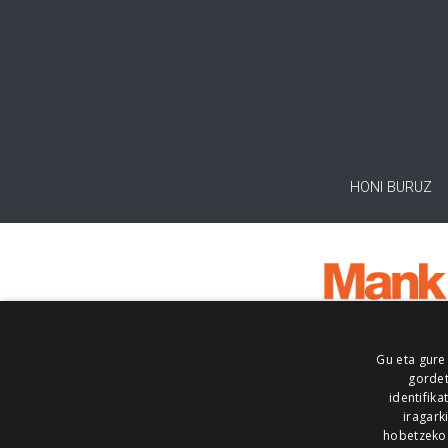
HONI BURUZ
Gu eta gure
gordet
identifika
iragark
hobetzeko