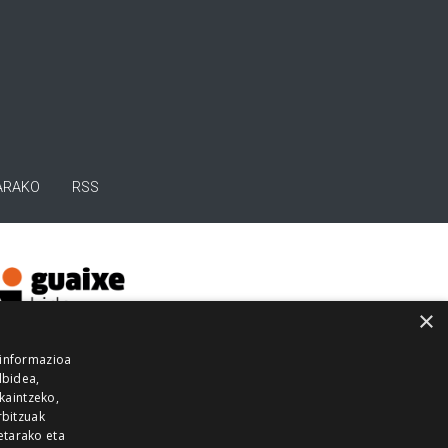
ARAKO
RSS
×
 informazioa
lbidea,
skaintzeko,
rbitzuak
etarako eta