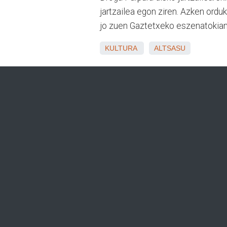
jartzailea egon ziren. Azken ordu
jo zuen Gaztetxeko eszenatokian
KULTURA
ALTSASU