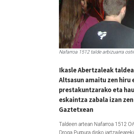
Nafarroa 1512 talde arbizuarra osti
Ikasle Abertzaleak taldea
Altsasun amaitu zen hiru
prestakuntzarako eta ha
eskaintza zabala izan zen
Gaztetxean
Taldeen artean Nafarroa 1512 Oi! 
Droga Purpura disko jartzailearek