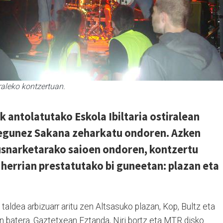
raleko kontzertuan.
k antolatutako Eskola Ibiltaria ostiralean
 egunez Sakana zeharkatu ondoren. Azken
usnarketarako saioen ondoren, kontzertu
 herrian prestatutako bi guneetan: plazan eta
taldea arbizuarr aritu zen Altsasuko plazan, Kop, Bultz eta
in batera. Gaztetxean Eztanda, Niri bortz eta MTR disko