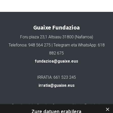
Guaixe Fundazioa
Foru plaza 23,1 Altsasu 31800 (Nafarroa)
Telefonoa: 948 564 275 | Telegram eta WhatsApp: 618
882 675
fundazioa@guaixe.eus
IRRATIA: 661 523 245
irratia@guaixe.eus
Gure lizentzia
: Creative Commons Aitortu Partekatu
×
Zure datuen erabilera