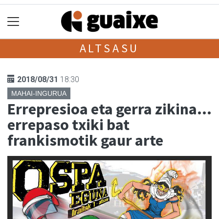
ALTSASU
2018/08/31
18:30
MAHAI-INGURUA
Errepresioa eta gerra zikina...
errepaso txiki bat
frankismotik gaur arte