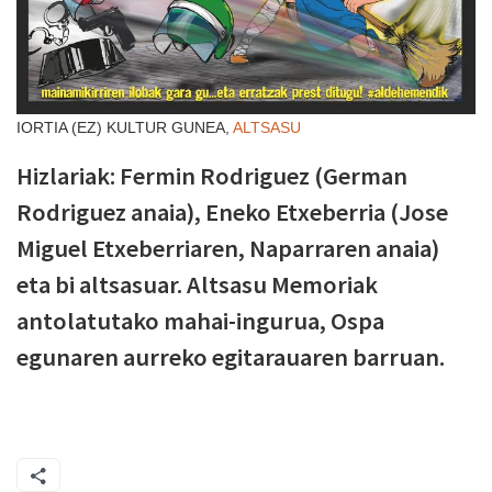
IORTIA (EZ) KULTUR GUNEA,
ALTSASU
Hizlariak: Fermin Rodriguez (German
Rodriguez anaia), Eneko Etxeberria (Jose
Miguel Etxeberriaren, Naparraren anaia)
eta bi altsasuar. Altsasu Memoriak
antolatutako mahai-ingurua, Ospa
egunaren aurreko egitarauaren barruan.