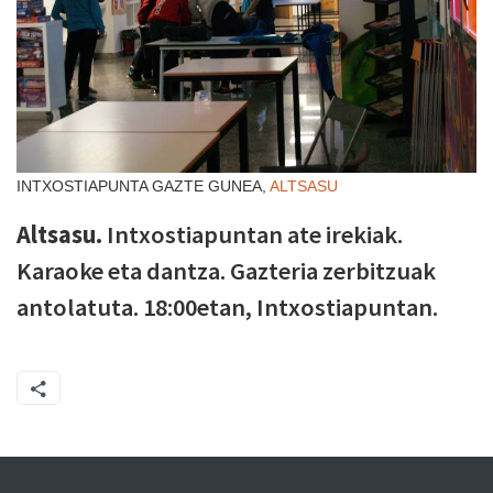
INTXOSTIAPUNTA GAZTE GUNEA,
ALTSASU
Altsasu.
Intxostiapuntan ate irekiak.
Karaoke eta dantza. Gazteria zerbitzuak
antolatuta. 18:00etan, Intxostiapuntan.