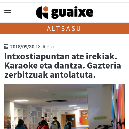
ALTSASU
2018/09/30
18:00etan
Intxostiapuntan ate irekiak.
Karaoke eta dantza. Gazteria
zerbitzuak antolatuta.