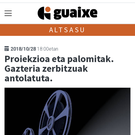
ALTSASU
2018/10/28
18:00etan
Proiekzioa eta palomitak.
Gazteria zerbitzuak
antolatuta.