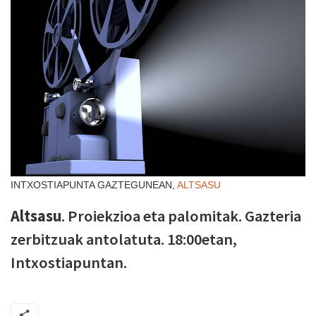
INTXOSTIAPUNTA GAZTEGUNEAN,
ALTSASU
Altsasu
. Proiekzioa eta palomitak. Gazteria
zerbitzuak antolatuta. 18:00etan,
Intxostiapuntan.