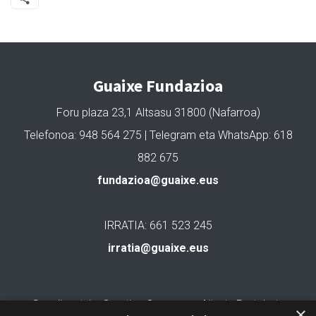
Guaixe Fundazioa
Foru plaza 23,1 Altsasu 31800 (Nafarroa)
Telefonoa: 948 564 275 | Telegram eta WhatsApp: 618
882 675
fundazioa@guaixe.eus
IRRATIA: 661 523 245
irratia@guaixe.eus
Gure lizentzia
: Creative Commons Aitortu Partekatu
×