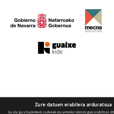
Zure datuen erabilera arduratsua
Gu eta gure bazkideek cookieak eta antzeko teknologiak erabiltzen di