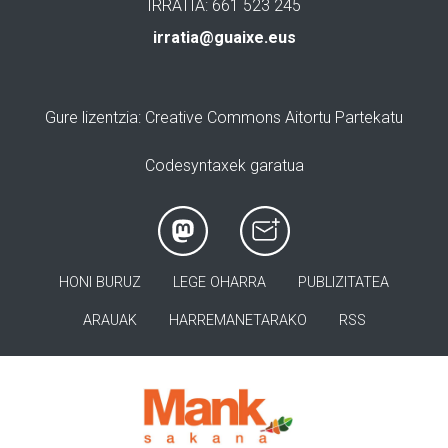
IRRATIA: 661 523 245
irratia@guaixe.eus
Gure lizentzia
: Creative Commons Aitortu Partekatu
Codesyntaxek garatua
HONI BURUZ
LEGE OHARRA
PUBLIZITATEA
ARAUAK
HARREMANETARAKO
RSS
>