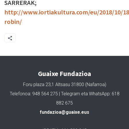
SARRERAK;
http://www.iortiakultura.com/eu/2018/10/18
robin/
Guaixe Fundazioa
Foru plaza 23,1 Altsasu 31800 (Nafarroa)
Telefonoa: 948 564 275 | Telegram eta WhatsApp: 618
882 675
fundazioa@guaixe.eus