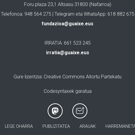
Foru plaza 23,1 Altsasu 31800 (Nafarroa)
Telefonoa: 948 564 275 | Telegram eta WhatsApp: 618 882 675
fundazioa@guaixe.eus
IRRATIA: 661 523 245
irratia@guaixe.eus
Gure lizentzia
: Creative Commons Aitortu Partekatu
Codesyntaxek garatua
LEGE OHARRA
PUBLIZITATEA
ARAUAK
HARREMANET