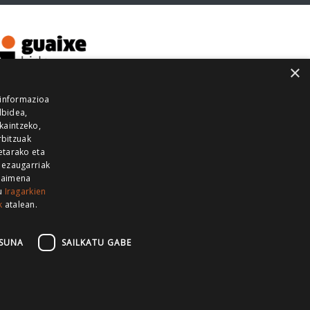
×
 informazioa
lbidea,
skaintzeko,
rbitzuak
etarako eta
 ezaugarriak
 baimena
zu
Iragarkien
k
atalean.
EITIA GUKA
AZKOITIA GUKA
BARRENA
GUKA
GUKA TELEBISTA
HIRUKA
SUNA
SAILKATU GABE
Z GUKA
ZUMAIA GUKA
28 KANALA