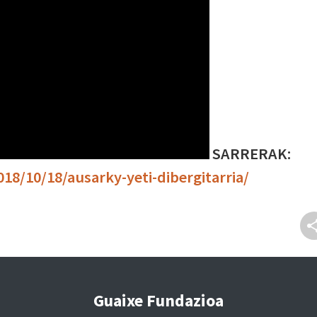
SARRERAK:
18/10/18/ausarky-yeti-dibergitarria/
Guaixe Fundazioa