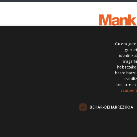
Gu eta gure
gordet
identifika
iragark
hobetzeko
beste batzu
erabili
beharrean 
ezarpen
AIARALDEA
AIKOR
AIURRI
ALEA
BEGITU
ERRAN
EUSKALERRIA IRRA
BEHAR-BEHARREZKOA
KRONIKA
MAILOPE
NOAUA
O