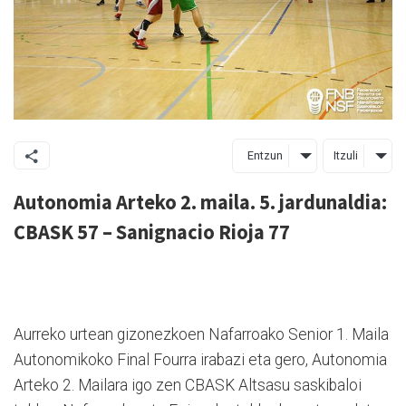
Entzun
Itzuli
Autonomia Arteko 2. maila. 5. jardunaldia:
CBASK 57 – Sanignacio Rioja 77
Aurreko urtean gizonezkoen Nafarroako Senior 1. Maila
Autonomikoko Final Fourra irabazi eta gero, Autonomia
Arteko 2. Mailara igo zen CBASK Altsasu saskibaloi