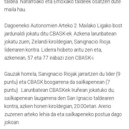
taldea. Nafarroako eta Errioxako taldeek osatzen dute
maila hau.
Dagoeneko Autonomien Arteko 2. Mailako Ligako bost
jardunaldi jokatu ditu CBASK-ek. Azkena larunbatean
jokatu zuen, Zelandi kiroldegian, Sanignacio Rioja
liderraren kontra. Liderra hobeto aritu zen eta,
azkenean, 57 eta 77 irabazi zion CBASK-i.
Gauzak horrela, Sanignacio Riojak jarraitzen du lider (9
puntu) eta CBASK bosgarrena da sailkapenean (7
puntu). Larunbatean CBASKek Iruñean jokatuko du,
sailkapenean laugarrena den San Ignacio taldearen
kontra, azken honen kiroldegian, 20:00etan. Arerio
zuzenen arteko lehia da eta sailkapeneko postua dago
jokoan.