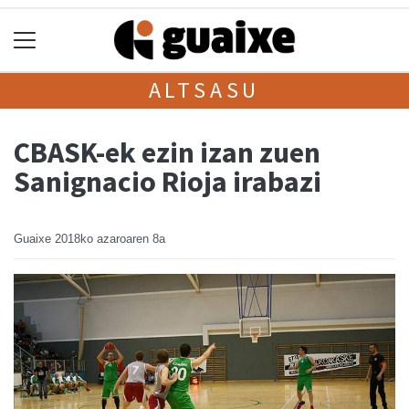
ALTSASU
CBASK-ek ezin izan zuen
Sanignacio Rioja irabazi
Guaixe
2018ko azaroaren 8a