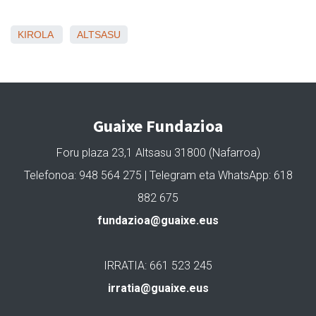
KIROLA
ALTSASU
Guaixe Fundazioa
Foru plaza 23,1 Altsasu 31800 (Nafarroa)
Telefonoa: 948 564 275 | Telegram eta WhatsApp: 618
882 675
fundazioa@guaixe.eus
IRRATIA: 661 523 245
irratia@guaixe.eus