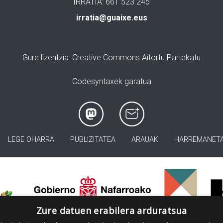
IRRATIA: 661 523 245
irratia@guaixe.eus
Gure lizentzia
: Creative Commons Aitortu Partekatu
Codesyntaxek garatua
LEGE OHARRA
PUBLIZITATEA
ARAUAK
HARREMANET
>
Zure datuen erabilera arduratsua