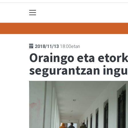
2018/11/13
18:00etan
Oraingo eta etork
segurantzan ingu