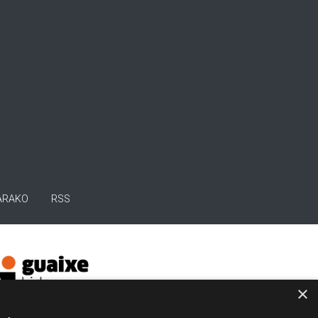
ARAKO
RSS
×