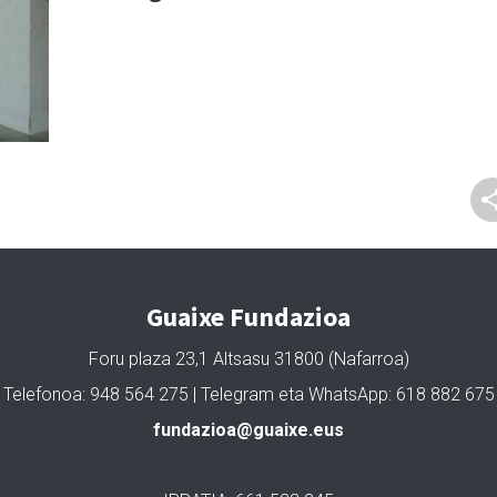
Guaixe Fundazioa
Foru plaza 23,1 Altsasu 31800 (Nafarroa)
Telefonoa: 948 564 275 | Telegram eta WhatsApp: 618 882 675
fundazioa@guaixe.eus