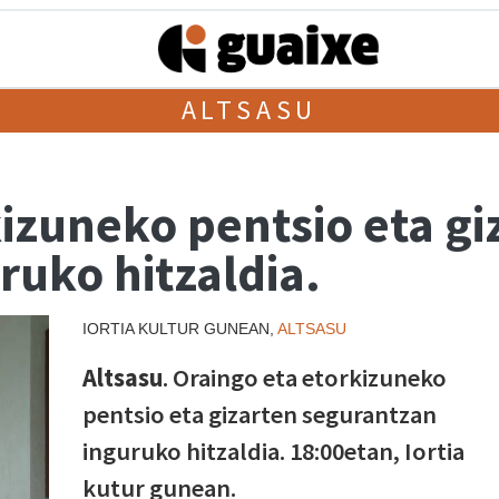
ALTSASU
izuneko pentsio eta gi
ruko hitzaldia.
IORTIA KULTUR GUNEAN,
ALTSASU
Altsasu
. Oraingo eta etorkizuneko
pentsio eta gizarten segurantzan
inguruko hitzaldia. 18:00etan, Iortia
kutur gunean.