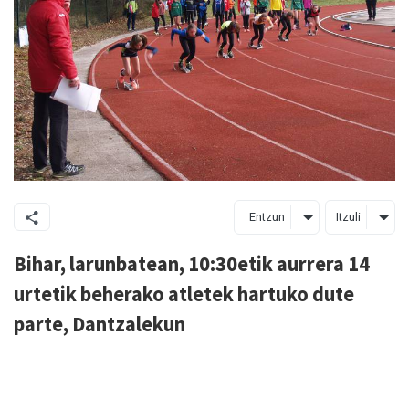
Entzun
Itzuli
Bihar, larunbatean, 10:30etik aurrera 14
urtetik beherako atletek hartuko dute
parte, Dantzalekun