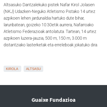
Altsasuko Dantzalekuko pistek Nafar Kirol Jolasen
(NKJ) Udazken-Neguko Atletismo Pistako 14 urtez
azpikoen lehen jardunaldia hartuko dute bihar,
larunbatean, goizeko 10:30etik aurrera, Nafarroako
Atletismo Federazioak antolatuta. Tartean, 14 urtez
azpikoen luzera-jauzia, 500 m, 150 m, 3.000 m
distantziako lasterketak eta erreleboak jokatuko dira.
KIROLA
ALTSASU
Guaixe Fundazioa