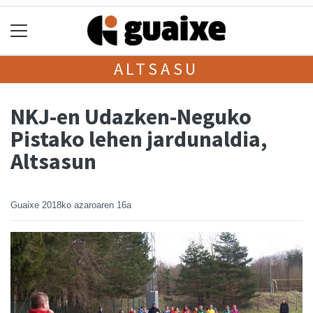
ALTSASU
NKJ-en Udazken-Neguko
Pistako lehen jardunaldia,
Altsasun
Guaixe
2018ko azaroaren 16a